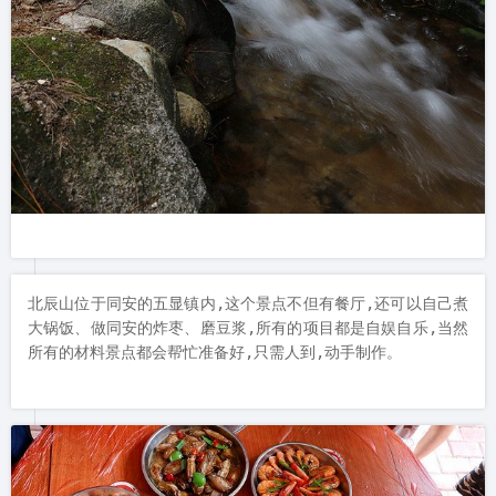
北辰山位于同安的五显镇内,这个景点不但有餐厅,还可以自己煮
大锅饭、做同安的炸枣、磨豆浆,所有的项目都是自娱自乐,当然