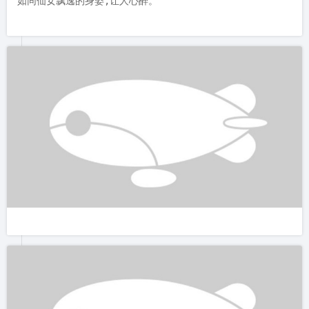
由于时间关系,并没有爬至山顶,无法感受到那一览众山小的气
势。由十二龙潭不走回头路,顺着小石阶往下是仙姑洞,仙姑洞下
来即是仙女瀑,也是北辰山落差最大的瀑布,美而有气势的瀑布,