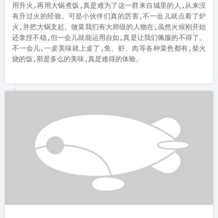
包完炸枣后就是大锅饭,所谓的大锅饭是定制好了食材,然后自己
用升火,再用大锅煮饭,真是难为了这一群来自城里的人,从来没
有升过火的经验。可是小伙伴们真的厉害,不一会儿就点着了炉
火,并把大锅支起。做菜我们有大师级的人物在,虽然火候刚开始
还拿捏不稳,但一会儿就能运用自如,真是让我们佩服的不得了。
不一会儿,一桌美味就上桌了,鱼、虾、肉等各种菜色都有,柴火