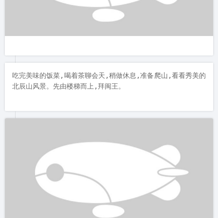
吃完美味的饭菜,喝着茶聊会天,稍做休息,准备爬山,看看秀美的