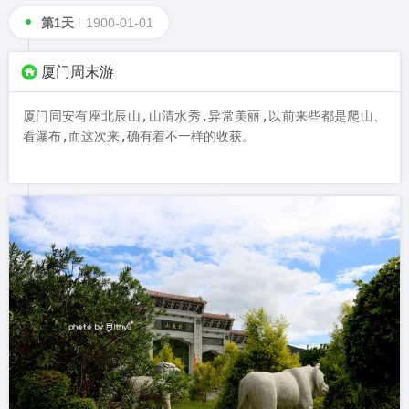
第1天
1900-01-01
厦门周末游
厦门同安有座北辰山,山清水秀,异常美丽,以前来些都是爬山、