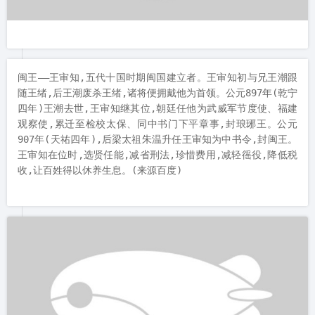
闽王——王审知,五代十国时期闽国建立者。王审知初与兄王潮跟
随王绪,后王潮废杀王绪,诸将便拥戴他为首领。公元897年(乾宁
四年)王潮去世,王审知继其位,朝廷任他为武威军节度使、福建
观察使,累迁至检校太保、同中书门下平章事,封琅琊王。公元
907年(天祐四年),后梁太祖朱温升任王审知为中书令,封闽王。
王审知在位时,选贤任能,减省刑法,珍惜费用,减轻徭役,降低税