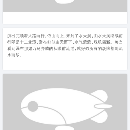
演出完顺着大路而行,依山而上,来到了水天洞,由水天洞继续前
行即是十二龙潭,瀑布好似由天而下,水气蒙蒙,珠玑四溅。每当
看到瀑布那如万马奔腾的从眼前流过,就好似所有的烦恼都随流