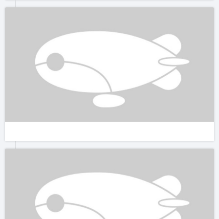
继续顺着小路往山下走,听着瀑布流下的水声,伴着山中的鸟鸣,
一路往回,经过百竹林、别墅区,一路美景不断。休闲、踏青的好