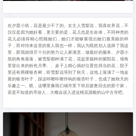
在夕霞小筑，花是最少不了的。女主人雪梨说，我喜欢养花，不
仅仅是因为她好看，更主要的是，花儿也是生命体，不同种类的
花儿必须得精心照顾她们，她们才能够展现出她们最美丽的样
子，而对待来这里的客人我也一样，我认为既然别人选择了我这
里，那我就得尽十分的努力让人家满意，做最好的服务。夕霞小
筑的角角落落，被雪梨都种满了花，花盆里栽种的紫阳花，墙角
里冒出来的粉色月季、、桌子上精心插好位置也得当的花，院子
里还有两棵银杏树，听雪梨说等到了秋天，这地上落满了一地金
黄的银杏叶子，踩这咔嚓咔嚓作响的银杏叶子，也成了她秋天的
乐趣之一。瞧，这哪里像我们城市里下班后疲惫回去的那个家，
若是不知道的寻游人，大概会误入进这桃花源般的山中古寺吧。