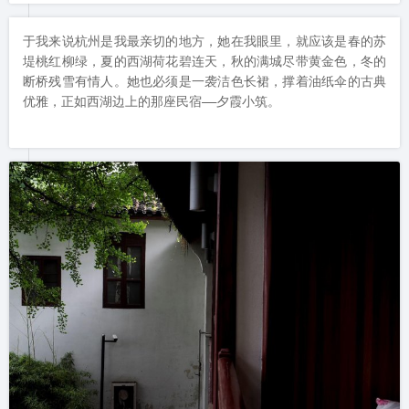
于我来说杭州是我最亲切的地方，她在我眼里，就应该是春的苏
堤桃红柳绿，夏的西湖荷花碧连天，秋的满城尽带黄金色，冬的
断桥残雪有情人。她也必须是一袭洁色长裙，撑着油纸伞的古典
优雅，正如西湖边上的那座民宿——夕霞小筑。