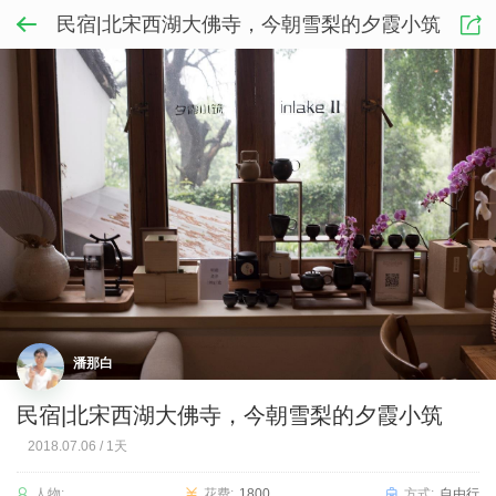
民宿|北宋西湖大佛寺，今朝雪梨的夕霞小筑
潘那白
民宿|北宋西湖大佛寺，今朝雪梨的夕霞小筑
2018.07.06
/
1天
人物:
花费:
1800
方式:
自由行