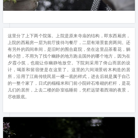
这里分了上下两个院落。上院是原来寺庙的结构，即东西厢房，
上院的西厢房一层为前厅接待与餐厅，二层有湖景套房两间。还
有另外的四间单间，是旧时的围合庭院，坐在这里品茶看花，躺
椅小憩，不用为了找个幽静的地方跑去国外的哪个地方，因为在
夕霞小筑，也能让你幽静地放空。下院则采用了倚山而居的设
计，喝茶和留宿便是在这里了。这里的六间湖景砖木构造的居
所，沿用了江南传统民居一楼一底的样式，进去后就是属于自己
的一整个家了，日式的榻榻米和门前小院碎石堆砌的栏杆，是花
儿们的居所，上去二楼的卧室临睡前，凭栏远望着西湖的夜景，
尽收眼底。