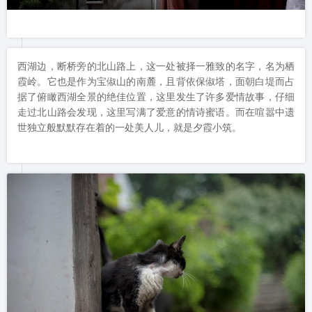
西湖边，断桥旁的北山路上，这一处被择一雅致的名字，名为栖
霞岭。它也是作为宝俶山的南麓，且背依保俶塔，面朝白堤而占
据了俯瞰西湖全景的绝佳位置，这里发生了许多爱情故事，仔细
走过北山路会发现，这里写满了爱意的情诗蜜语。而在喧嚣中遗
世独立般默默存在着的一处美人儿，就是夕霞小筑。