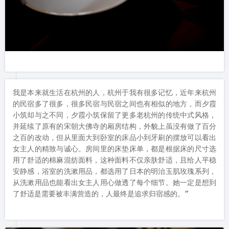
我是本来就生活在杭州的人，杭州于我有很多记忆，近年来杭州
的民宿多了很多，很多民宿与民宿之间也有相似的地方，而夕霞
小筑却与之不同，夕霞小筑保留了更多老杭州的传统中式风格，
并延续了原有的宋朝大佛寺的厢房结构，外貌上虽没有做了百分
之百的改动，但从里面大到卧室的床品小到牙刷的摆放可以看出
女主人的精致与诚心。房间里的床垫床单，都是根据床的尺寸选
用了舒适的棉麻混纺面料，这种面料不仅亲肤舒适，且给人平稳
安静感，浴室的洗漱用品，都选用了日本的明治玉肌玫瑰系列，
从洗漱用品也能看出女主人用心做透了每个细节。她一定是想到
了舒适是需要被丰满营造的，人最终是追求归宿感的。”