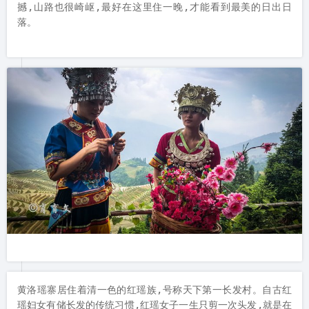
撼,山路也很崎岖,最好在这里住一晚,才能看到最美的日出日
黄洛瑶寨居住着清一色的红瑶族,号称天下第一长发村。自古红
瑶妇女有储长发的传统习惯,红瑶女子一生只剪一次头发,就是在