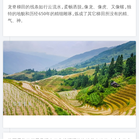
龙脊梯田的线条如行云流水,柔畅洒脱,像龙、像虎、又像螺,独
特的地貌和历经650年的精细雕琢,炼成了其它梯田所没有的精、