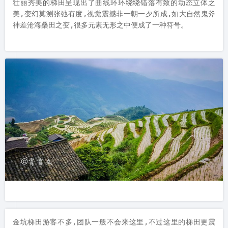
壮丽秀美的梯田呈现出了曲线环环绕绕错落有致的动态立体之
美,变幻莫测张弛有度,视觉震撼非一朝一夕所成,如大自然鬼斧
金坑梯田游客不多,团队一般不会来这里,不过这里的梯田更震