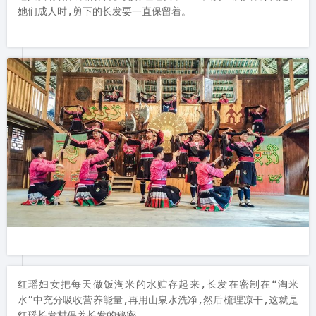
红瑶妇女把每天做饭淘米的水贮存起来,长发在密制在“淘米
水”中充分吸收营养能量,再用山泉水洗净,然后梳理凉干,这就是