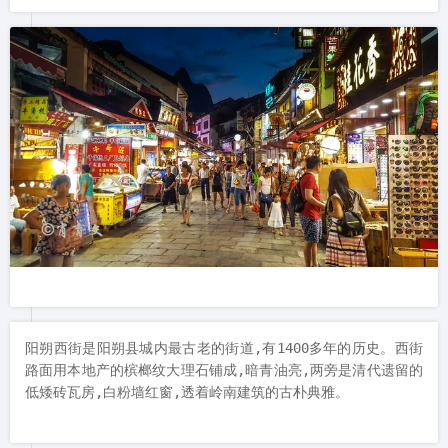
阳朔西街是阳朔县城内最古老的街道,有1400多年的历史。西街
路面用本地产的槟榔纹大理石铺成,暗青油亮,两旁是清代遗留的