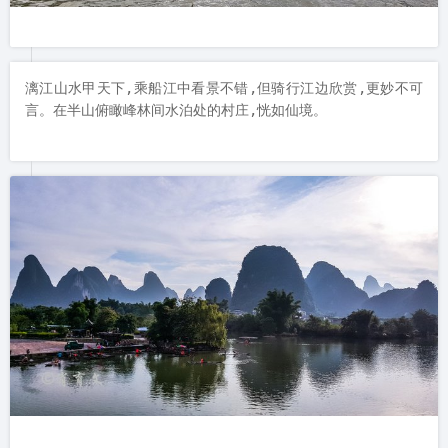
漓江山水甲天下,乘船江中看景不错,但骑行江边欣赏,更妙不可