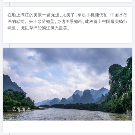
在船上漓江的美景一览无遗,太美了,拿起手机随便拍,中国水墨
画的感觉。头上绿荫如盖,身边美景如画,此称得上中国最美骑行