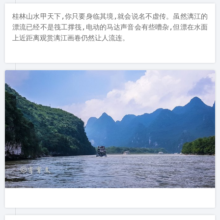
桂林山水甲天下,你只要身临其境,就会说名不虚传。虽然漓江的
漂流已经不是筏工撑筏,电动的马达声音会有些嘈杂,但漂在水面