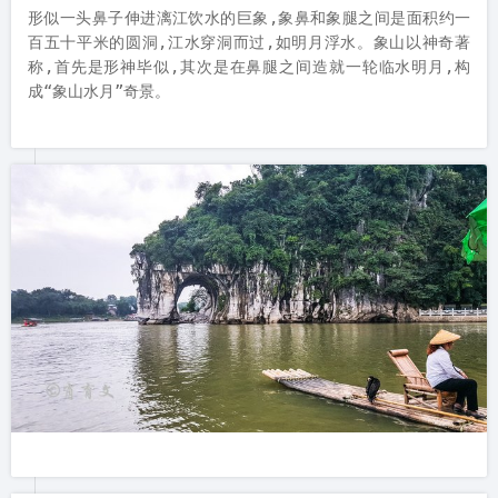
形似一头鼻子伸进漓江饮水的巨象,象鼻和象腿之间是面积约一
百五十平米的圆洞,江水穿洞而过,如明月浮水。象山以神奇著
称,首先是形神毕似,其次是在鼻腿之间造就一轮临水明月,构