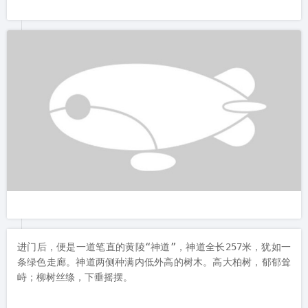
如图为钟鼓楼外貌。城楼高大雄伟，尽显威严。

钟楼有三方门券。中间的门大，两边对称为小门。门券正上方上
有砖砌万字符形花饰，外面包着莲花边。万字符形花饰上有一块
白玉石门额，阴刻着“丹凤朝阳”四个大字。

看字体应为楷书中的欧体，点画劲挺，笔力凝聚，欹侧险峻，严
谨工整。
