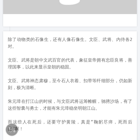
进门后，便是一道笔直的黄陵“神道”，神道全长257米，犹如一
条绿色走廊。神道两侧种满内低外高的树木。高大柏树，郁郁耸
峙；柳树丝绦，下垂摇摆。