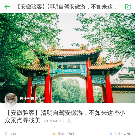
【安徽验客】清明自驾安徽游，不如来这些小众景点寻找美
橙小橙橙走天涯
【安徽验客】清明自驾安徽游，不如来这些小
众景点寻找美
2019.04.19
/
1天
人物:
花费:
1500
方式:
自驾