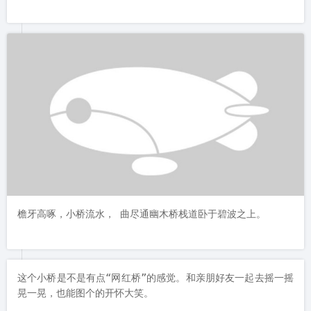
檐牙高啄，小桥流水， 曲尽通幽木桥栈道卧于碧波之上。