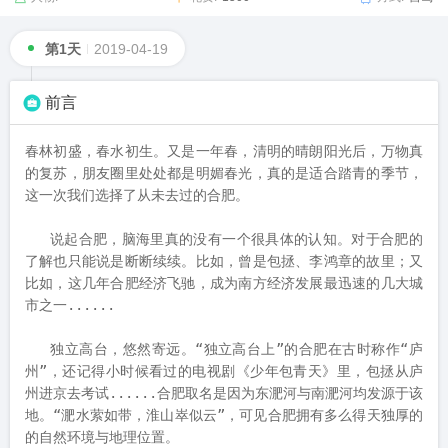
第1天
2019-04-19
前言
春林初盛，春水初生。又是一年春，清明的晴朗阳光后，万物真
的复苏，朋友圈里处处都是明媚春光，真的是适合踏青的季节，
这一次我们选择了从未去过的合肥。

   说起合肥，脑海里真的没有一个很具体的认知。对于合肥的
了解也只能说是断断续续。比如，曾是包拯、李鸿章的故里；又
比如，这几年合肥经济飞驰，成为南方经济发展最迅速的几大城
市之一......

   独立高台，悠然寄远。“独立高台上”的合肥在古时称作“庐
州”，还记得小时候看过的电视剧《少年包青天》里，包拯从庐
州进京去考试......合肥取名是因为东淝河与南淝河均发源于该
地。“淝水萦如带，淮山崒似云”，可见合肥拥有多么得天独厚的
的自然环境与地理位置。 
