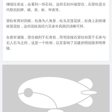
明皇陵初建于吴王时期元至正二十六年（1366）年，明洪武二年
后又两次大规模修建，明洪武十二年(1379）年竣工。

其内“宫阙殿宇，壮丽森严”。历经 600余载，虽经多次兵乱，并
经历文革的破坏，陵前神道上的三十一对（原为三十二对）石象
生和皇陵碑、无字碑及坟丘等保存完整。

如图为明皇陵的大门。大门呈古时城墙的模样，有三方门券，顶
楼应是一排箭跺。门券上挂着明皇陵三个金灿灿的铜字。比起钟
鼓楼，并没有那么高大，但别有一番威仪。