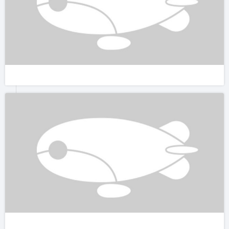
我们去时正值百花园内百花初放，真的是楼台与繁花美树错落有
致。花的种类繁多却不繁杂。小红菊盛放在阳光下，迎面佛来的
都是阵阵花香。