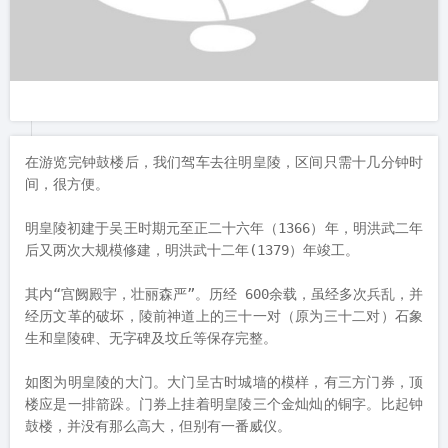
年就有九年荒”。这一段凤阳的民谣与花鼓戏让凤阳于我不那么
陌生。

其实关于凤阳的很多历史典故，我们也多有所耳闻。比如，庄子
与惠子曾在此观鱼，讨论着“子非鱼安知鱼之乐”与“子非鱼安知
鱼不乐”的命题。

当然，最出名的莫过于这里是明朝开国皇帝朱元璋的故里了。

据史书载，明皇陵就是在朱元璋被封为吴王以后，在凤阳老家为
其父母兄嫂修建的。

不过我们最先前往的是凤阳城区的钟鼓楼。

明中都钟楼，又称凤阳钟楼，始建于明洪武八年（1375年），钟
楼和鼓楼相距六里，遥遥相对，跟西安钟鼓楼一样，矗立在都城
副轴的两侧。终明一代，鼓楼一直以其高大雄伟为国内之最。