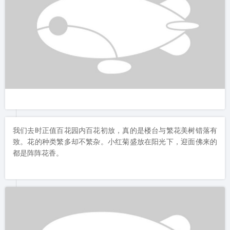
看着这一把把古油纸伞，是不是像一秒到了日本。所以总说日本
像中国的宋朝还是不无道理的。园内的油纸伞也是风格别致，各
色图案，或花或草，或树或鸟。