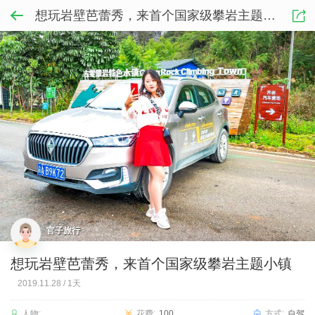
想玩岩壁芭蕾秀，来首个国家级攀岩主题小镇
官子旅行
想玩岩壁芭蕾秀，来首个国家级攀岩主题小镇
2019.11.28
/
1天
人物:
花费:
100
方式:
自驾