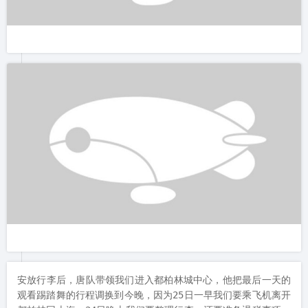
安放行李后，唐队带领我们进入都柏林城中心，他把最后一天的
观看踢踏舞的行程调换到今晚，因为25日一早我们要乘飞机离开
都柏林回上海，24日晚上我们要整理行李，还要准备退税事项，
那天很忙还不能晚睡。

晚上7点钟我们冒雨进城，来到市区河边圣殿酒吧区的一家踢踏