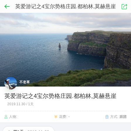
英爱游记之4宝尔势格庄园.都柏林,莫赫悬崖
不老草
英爱游记之4宝尔势格庄园.都柏林,莫赫悬崖
2019.11.30
/
1天
人物:
花费:
-
方式:
跟团