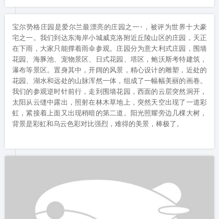
宝尔势格庄园是爱尔兰最漂亮的庄园之一·，被评为世界十大豪
宅之一。我们到达东海岸小城威克洛附近丘陵山区的庄园，天正
在下雨，大家只能撑着雨伞参观。庄园分为意大利式庄园，围墙
花园、海豚池、宠物景区、日式花园、塔区，鲍沃斯考特建筑，
瀑布等景区。置身其中，开阔的风景，精心设计的雕塑，近处的
花园、湖水和远处的山脉浑然一体，组成了一幅幅美丽的画卷。
我们的参观逆时针前行，走到围墙花园，西面的云层突然洞开，
太阳从云缝中露出，照射在林木草地上，突然天空出现了一道彩
虹，紧接着上面又出现稍暗的第二道。阳光照耀旁边几棵大树，
背景是彩虹和乌云色彩对比强烈，难得的美景，棒极了。