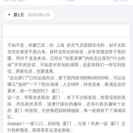
第1天
2020-05-26
不知不觉，初夏已至，但 上海 的天气仍是阴冷冷的，似乎太阳
也宅在家里不愿出来。真怀念阳光的味道，还有那透进骨子里的
暖。而对于龙龙来说，已经从“在家真爽”的状态过度到“什么时
候”开学的迫切，不知是对求知的渴望，还是和我们一样宅到发
慌，两看生厌，想要逃离。

“走出家门”已经达成共识，眼下国内疫情刚刚得到控制，可以去
哪儿“放肆”一下？阳光海滩，人文情怀，特色美食，要满足这些
要求，第一个便想到了 厦门 。

这一次，带着龙龙再游 厦门 ，有了不少新发现，曾厝垵里的美
味，环岛路的美景，顶澳仔猫街的趣味，还有出新后趣味十足
的 厦门 科技馆、天然氧吧园林植物园，每一处都留下了满满回
忆。

Gogogo！一家三口，目的地 厦门 ，出发！先来一波 厦门 之
行抢鲜预览，跟着君君走进这座城：