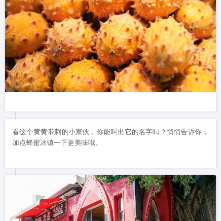
看这个黄黄带刺的小家伙，你能叫出它的名字吗？悄悄告诉你，
加点蜂蜜冰镇一下更美味哦。