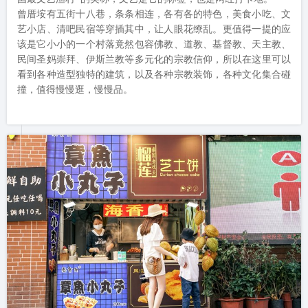
曾厝垵有五街十八巷，条条相连，各有各的特色，美食小吃、文
艺小店、清吧民宿等穿插其中，让人眼花缭乱。更值得一提的应
该是它小小的一个村落竟然包容佛教、道教、基督教、天主教、
民间圣妈崇拜、伊斯兰教等多元化的宗教信仰，所以在这里可以
看到各种造型独特的建筑，以及各种宗教装饰，各种文化集合碰
撞，值得慢慢逛，慢慢品。