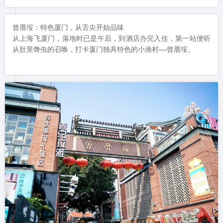
曾厝垵：特色厦门，从舌尖开始品味

从上海飞厦门，落地时已是午后，到酒店办完入住，第一站便听
从肚里馋虫的召唤，打卡厦门独具特色的小渔村——曾厝垵。