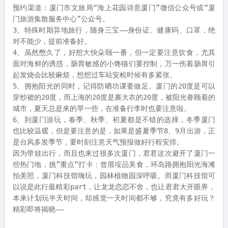
预约渠道：厦门市文旅局“海上花园诗意厦门”微信公众号或“厦
门旅游集散服务中心”公众号。

3、特殊时期异地旅行，随身三宝——身份证、健康码、口罩，绝
对不能少，提前准备好。

4、虽然憋久了，好想大快朵颐一番，但一定要注意饮食，尤其
面对海鲜的诱惑，肠胃敏感的小馋猫们要控制，万一伤着肠胃引
起发烧会比较麻烦，想想过车站安检时候有多紧张。

5、拥抱阳光的同时，记得防晒功课要做足。厦门的20度是可以
穿纱裙的20度，而上海的20度是裹大衣的20度，被阳光眷顾着的
城市，夏天总是来的早一些，在准备行李时也要注意啦。

6、到厦门游玩，春季、秋季、初夏都是不错的选择，冬季厦门
也比较温暖，但是要注意的是，如果是盛夏季节8、9月出游，正
是台风多发季节，要时刻注意天气预报做好行程安排。

因为带娃出行，而且也来过很多次厦门，君君这次避开了厦门一
些热门地，挑”重点“打卡：曾厝垵品美食，环岛路拥抱阳光海滩
拍美照，厦门科技馆嗨玩，园林植物园深呼吸。而厦门科技馆可
以说是此行最精彩part，让龙龙恋恋不舍，也让君君大开眼界，
本来计划玩半天时间，却感觉一天时间都不够，究竟有多好玩？
精彩即将揭晓——