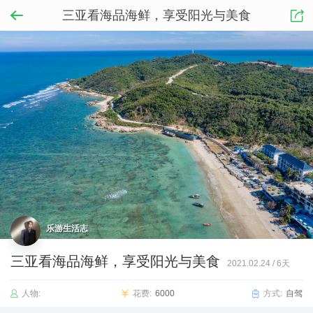
三亚看海品海鲜，享受阳光与美食
乐游生活志
三亚看海品海鲜，享受阳光与美食
2021.02.24
/
6天
人物:
花费:
6000
方式:
自驾