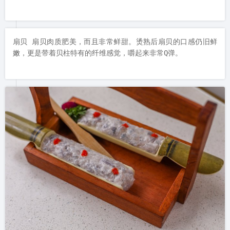
扇贝 扇贝肉质肥美，而且非常鲜甜。烫熟后扇贝的口感仍旧鲜
嫩，更是带着贝柱特有的纤维感觉，嚼起来非常Q弹。