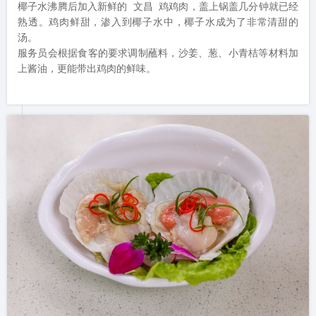
椰子水沸腾后加入新鲜的 文昌 鸡鸡肉，盖上锅盖几分钟就已经
熟透。鸡肉鲜甜，渗入到椰子水中，椰子水成为了非常清甜的
汤。

服务员会根据食客的要求调制蘸料，沙姜、葱、小青桔等材料加
上酱油，更能带出鸡肉的鲜味。