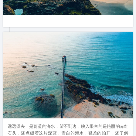
远远望去，是蔚蓝的海水，望不到边，映入眼帘的是艳丽的赤红
石头，还点缀着这片深蓝，雪白的海水，轻柔的拍开，还了解