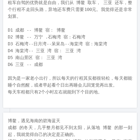
租车自驾的优势就是自由，我们从 博鳌 取车， 三亚 还车，整
个行程不走回头路，异地还车费只需要100元。我觉得还是非常
划算。

D1 成都 -- 博鳌 宿： 博鳌

D2 博鳌 -- 万宁 .石梅湾 宿：石梅湾

D3 石梅湾--日月湾--呆呆岛--海棠湾 宿：海棠湾

D4 海棠湾-- 三亚 湾 宿： 三亚 湾

D5 南山景区 宿： 三亚 湾

D6 三亚 -- 成都

因为是一家老小出行，所以每天的行程其实都很轻松，每天都能
睡个自然醒，或者早起看个日出再睡会儿回笼觉再出发。

每天车程都只有2个小时左右就能到下个目的地。
博鳌，遇见海南的碧海蓝天

成都 的冬天，几乎整月都见不到太阳，从落地 博鳌 的那一刻
起，我就觉得自己的决定是正确的。
