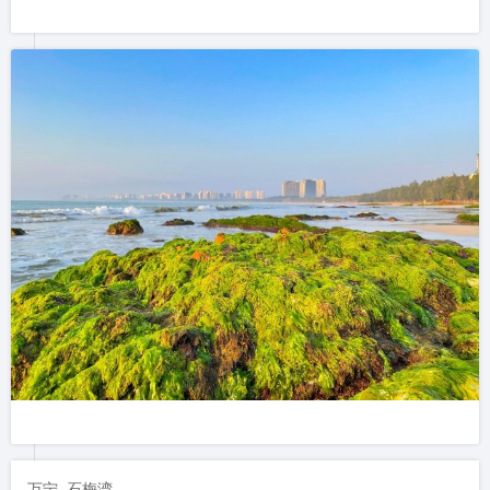
万宁.石梅湾
