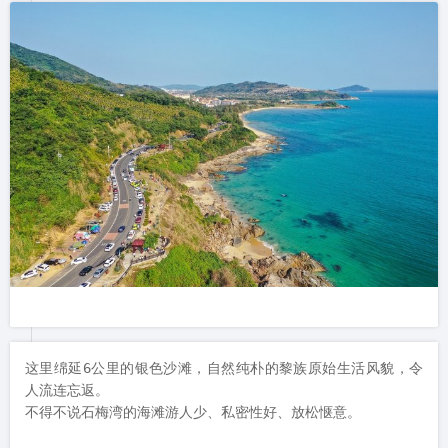
这里绵延6公里的银色沙滩，自然纯朴的黎族原始生活风貌，令
人流连忘返。

不得不说石梅湾的海滩游人少、私密性好、放松惬意。