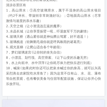
清凉谷景区有

1，高山滑水：①高空玻璃滑水，属于不湿身的高山滑水项目
（约2千米长、带旋转非常刺激好玩）；②地面高山滑水（尽享
激情与速度的亲水乐趣）

2.天空之镜（让小资流连忘返的魔界）

3.水晶长城（让你享受振臂一吼，吓退敌军千万的豪情）

4.玻璃天桥（遇山雾你就是神仙腾云驾雾，好不逍遥！）

5.玻璃栈道（轻舞鹅毛扇你就是呼风唤雨的诸葛亮）

6.观光直梯（让爬山适合各个年龄段）

7，梦幻玻璃迷宫(让你转的丧失自信）

8，小漂流、划竹筏、高空滑索、(让下山变的乐趣无穷）

9，水上向前冲、水中浮萍(让你耗尽体力把快乐进行到底）

10，喊泉(如果此时你还可以把泉水喊过你的身高，就可以兴高
采烈滴去农家院吃水库鱼了）因为这里不仅有山、水、花、瀑布
等自然景观，也有餐饮美食与住宿等配套设施，保证让你开心快
乐放开玩。