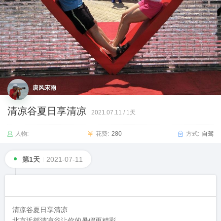
唐风宋雨
清凉谷夏日享清凉
2021.07.11
/
1天
人物:
花费:
280
方式:
自驾
第1天
2021-07-11
清凉谷夏日享清凉

北京近郊清凉谷让你的暑假更精彩。
