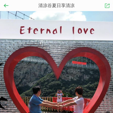
清凉谷夏日享清凉