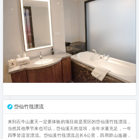
岱仙竹筏漂流
来到石牛山夏天一定要体验的项目就是景区的岱仙溪竹筏漂流，
当然其他季节来也可以，岱仙溪天然堤坝，全年水量充足，一年
四季皆适宜漂流。岱仙溪竹筏漂流总长6公里，四周群山迤逦，