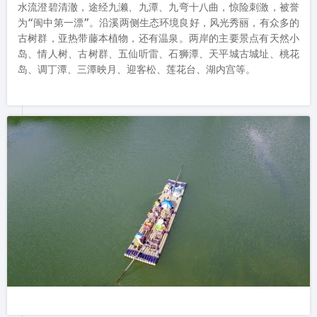
水流澄碧清澈，途经九濑、九潭、九弯十八曲，惊险刺激，被誉
为“闽中第一漂”。沿溪两侧生态环境良好，风光秀丽，有众多的
古树群，亚热带藤本植物，还有温泉。两岸的主要景点有天然小
岛、情人树、古树群、五仙听雷、石狮潭、天平城古城址、桃花
岛、调丁潭、三潭映月、迎客松、莲花台、湖内宫等。