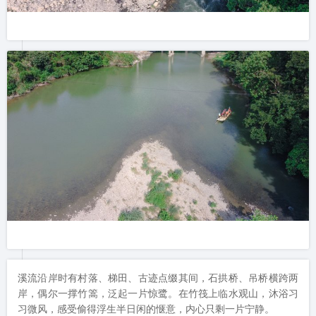
溪流沿岸时有村落、梯田、古迹点缀其间，石拱桥、吊桥横跨两
岸，偶尔一撑竹篙，泛起一片惊鹭。在竹筏上临水观山，沐浴习
习微风，感受偷得浮生半日闲的惬意，内心只剩一片宁静。