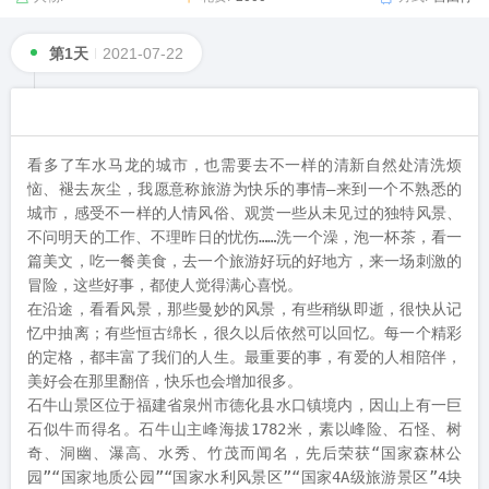
第1天
2021-07-22
看多了车水马龙的城市，也需要去不一样的清新自然处清洗烦
恼、褪去灰尘，我愿意称旅游为快乐的事情—来到一个不熟悉的
城市，感受不一样的人情风俗、观赏一些从未见过的独特风景、
不问明天的工作、不理昨日的忧伤……洗一个澡，泡一杯茶，看一
篇美文，吃一餐美食，去一个旅游好玩的好地方，来一场刺激的
冒险，这些好事，都使人觉得满心喜悦。

在沿途，看看风景，那些曼妙的风景，有些稍纵即逝，很快从记
忆中抽离；有些恒古绵长，很久以后依然可以回忆。每一个精彩
的定格，都丰富了我们的人生。最重要的事，有爱的人相陪伴，
美好会在那里翻倍，快乐也会增加很多。

石牛山景区位于福建省泉州市德化县水口镇境内，因山上有一巨
石似牛而得名。石牛山主峰海拔1782米，素以峰险、石怪、树
奇、洞幽、瀑高、水秀、竹茂而闻名，先后荣获“国家森林公
园”“国家地质公园”“国家水利风景区”“国家4A级旅游景区”4块