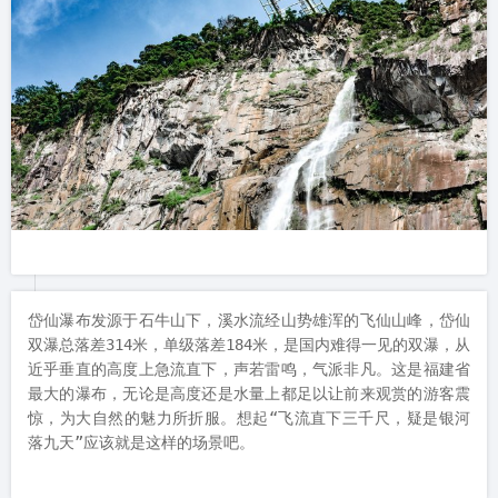
岱仙瀑布发源于石牛山下，溪水流经山势雄浑的飞仙山峰，岱仙
双瀑总落差314米，单级落差184米，是国内难得一见的双瀑，从
近乎垂直的高度上急流直下，声若雷鸣，气派非凡。这是福建省
最大的瀑布，无论是高度还是水量上都足以让前来观赏的游客震
惊，为大自然的魅力所折服。想起“飞流直下三千尺，疑是银河
落九天”应该就是这样的场景吧。