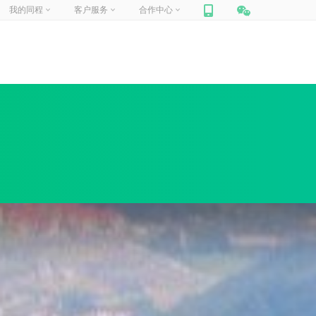
我的同程
客户服务
合作中心
网站联盟
帮助中心
你好，
请登录
合作加盟
在线客服
门票合作
人工申诉
我的订单
我的信息
我的收藏
商旅合作
包团定制
旅游
迪士尼
定制旅行
周边跟团游
国内景点
企业商旅
船票
汽车票
租车
保险
礼品卡