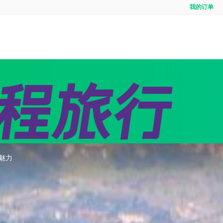
我的订单
全域
境内游首页
出境定制
出境
线
团队定制
邮轮
魅力