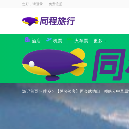
您好，请
登录
免费注册
酒店
机票
火车票
更多
景点
国内酒店
海外酒店
国内机票
国际·港澳机票
同程商旅
境内游
出境游
邮轮
签证
国内航
攻略
签证
游记首页
>
萍乡
>
【萍乡验客】再会武功山，领略云中草原
企业商旅
验客
个人主页
汽车·船票
租车
其他