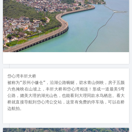
岱心湾丰圻大桥

被称为“苏州小镰仓”，沿湖公路蜿蜒，碧水青山倒映，房子五颜
六色掩映在山坡上，丰圻大桥和岱心湾相连！形成一道最美S弯
公路，媲美大理的湖光山色，也能看到大理同款水鸟栖息。看大
桥就直接导航到岱心湾公交站，这里有免费的停车场，可以在桥
边航拍。