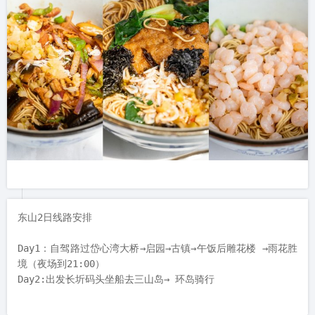
东山2日线路安排

Day1：自驾路过岱心湾大桥→启园→古镇→午饭后雕花楼 →雨花胜
境（夜场到21:00）

Day2:出发长圻码头坐船去三山岛→ 环岛骑行