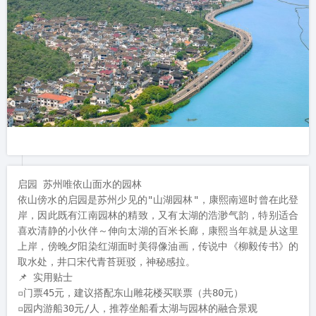
启园 苏州唯依山面水的园林

依山傍水的启园是苏州少见的"山湖园林"，康熙南巡时曾在此登
岸，因此既有江南园林的精致，又有太湖的浩渺气韵，特别适合
喜欢清静的小伙伴～伸向太湖的百米长廊，康熙当年就是从这里
上岸，傍晚夕阳染红湖面时美得像油画，传说中《柳毅传书》的
取水处，井口宋代青苔斑驳，神秘感拉。

📌 实用贴士

▫️门票45元，建议搭配东山雕花楼买联票（共80元）

▫️园内游船30元/人，推荐坐船看太湖与园林的融合景观
