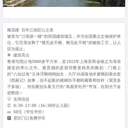
雕花楼 百年江南匠心之美

被誉为"江南第一楼"的民国建筑瑰宝，作为全国重点文物保护单
位，它完美诠释了"楼无处不雕、雕无处不精"的极致工艺，让人
叹为观止。

🌟 建筑亮点

整座宅院占地5000多平方米，是1922年上海富商金锡之为母亲
建造的孝心之作。最震撼的是那些繁复精美的雕刻：门楼上
的"八仙过海"立体浮雕栩栩如生，大厅16扇落地长窗雕刻着全套
《西厢记》故事，连不起眼的楼梯扶手都暗藏葡萄纹样（寓意多
子多福）。特别要抬头看主厅的"凤凰穿牡丹"穹顶，在阳光下金
碧辉煌～

💡 实用信息

⏰ 8:30-17:00（16:30停止入园）

🎫 60元（学生半价）

🅿️ 景区门口免费停车