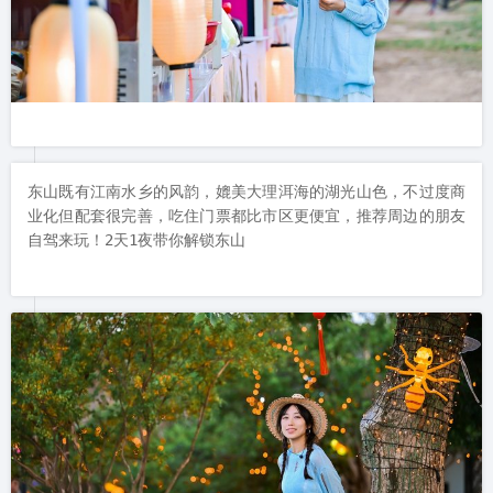
东山既有江南水乡的风韵，媲美大理洱海的湖光山色，不过度商
业化但配套很完善，吃住门票都比市区更便宜，推荐周边的朋友
自驾来玩！2天1夜带你解锁东山