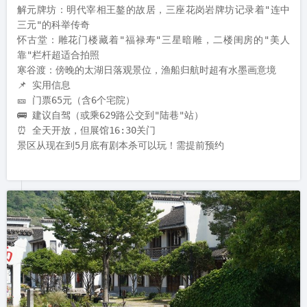
解元牌坊：明代宰相王鏊的故居，三座花岗岩牌坊记录着"连中
三元"的科举传奇

怀古堂：雕花门楼藏着"福禄寿"三星暗雕，二楼闺房的"美人
靠"栏杆超适合拍照

寒谷渡：傍晚的太湖日落观景位，渔船归航时超有水墨画意境

📌 实用信息

🎫 门票65元（含6个宅院）

🚌 建议自驾（或乘629路公交到"陆巷"站）

⏰ 全天开放，但展馆16:30关门

景区从现在到5月底有剧本杀可以玩！需提前预约