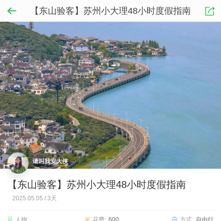
【东山验客】苏州小大理48小时度假指南
请叫我安大侠
【东山验客】苏州小大理48小时度假指南
2025.05.05
/
3天
人物:
花费:
600
方式:
自由行