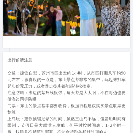
出行前请注意

交通：建议自驾，苏州市区出发约1小时，从市区打顺风车约50
元左右，很喜欢的一点是，东山景点都非常的集中，玩起来打车
起步价无压力，或者暴走徒步都能很轻松搞定。

注意防晒：湖边的紫外线很强，每天都是大太阳，不在海边也要
做海边同等防晒

门票：东山的景点基本都要收费，根据行程建议购买景点联票更
划算

上岛玩：建议预留足够的时间，虽然三山岛不远，但发船时间有
限制，节假日是大船满人发船，但平时按时间表，1-2小时一
趟，快艇并不是随时都有，不适合特种兵和赶时间的人，