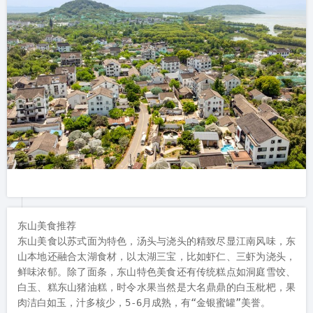
东山美食推荐

东山美食以苏式面为特色，汤头与浇头的精致尽显江南风味，东
山本地还融合太湖食材，以太湖三宝，比如虾仁、三虾为浇头，
鲜味浓郁。除了面条，东山特色美食还有传统糕点如洞庭雪饺、
白玉、糕东山猪油糕，时令水果当然是大名鼎鼎的白玉枇杷，果
肉洁白如玉，汁多核少，5-6月成熟，有“金银蜜罐”美誉。