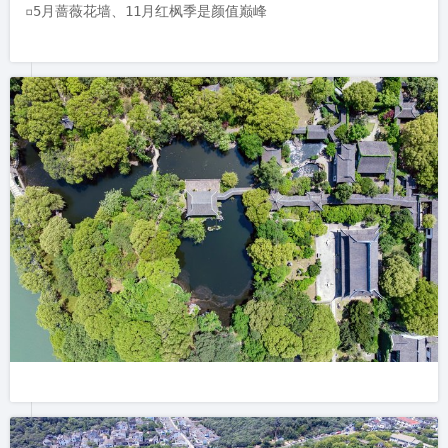
▫️5月蔷薇花墙、11月红枫季是颜值巅峰