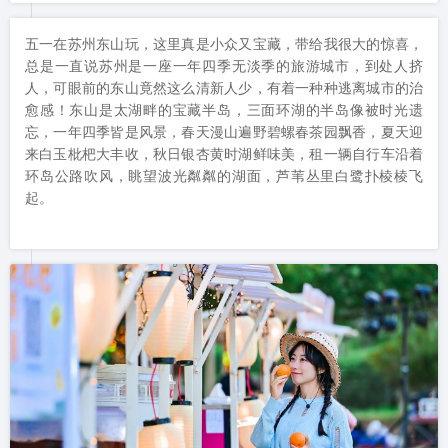
五一在苏州东山玩，这里真是小众又宝藏，带给我很大的惊喜，
总是一直说苏州是一座一年四季无淡季的旅游城市，到处人挤
人，可眼前的东山竟然这么清新人少，有着一种种逃离城市的治
愈感！东山是太湖畔的宝藏半岛，三面环湖的半岛像被时光遗
忘，一年四季皆是风景，春天漫山遍野碧螺春茶园飘香，夏天迎
来白玉枇杷大丰收，秋日银杏黄时湖鲜味美，租一辆自行车沿着
环岛公路吹风，眺望波光粼粼的湖面，芦苇丛里白鹭扑棱棱飞
起。