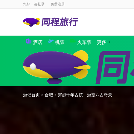
您好，请
登录
免费注册
酒店
机票
火车票
更多
景点
国内酒店
海外酒店
国内机票
国际·港澳机票
同程商旅
境内游
出境游
邮轮
签证
国内航
攻略
签证
游记首页
>
合肥
>
穿越千年古镇，游览八古奇景
企业商旅
验客
个人主页
汽车·船票
租车
其他