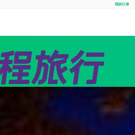
我的订单
全域
境内游首页
出境定制
出境
线
团队定制
邮轮