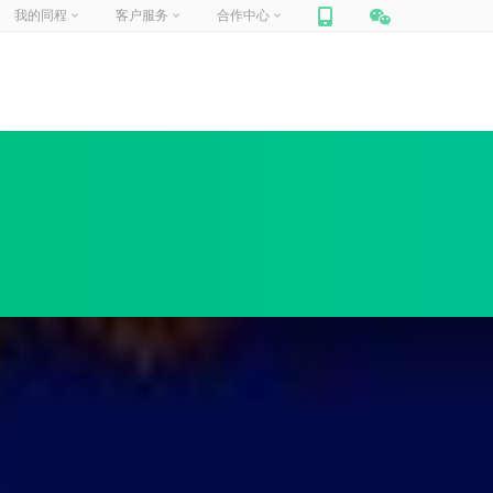
我的同程
客户服务
合作中心
网站联盟
帮助中心
你好，
请登录
合作加盟
在线客服
门票合作
人工申诉
我的订单
我的信息
我的收藏
商旅合作
包团定制
旅游
迪士尼
定制旅行
周边跟团游
国内景点
企业商旅
船票
汽车票
租车
保险
礼品卡