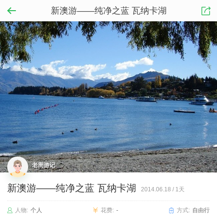
新澳游——纯净之蓝 瓦纳卡湖
老周游记
新澳游——纯净之蓝 瓦纳卡湖
2014.06.18
/
1天
人物:
个人
花费:
-
方式:
自由行