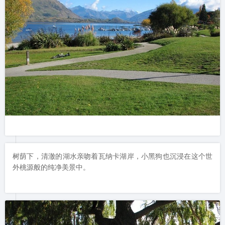
树荫下，清澈的湖水亲吻着瓦纳卡湖岸，小黑狗也沉浸在这个世