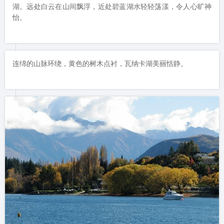
湖。远处白云在山间飘浮，近处碧蓝湖水轻轻荡漾，令人心旷神
怡。