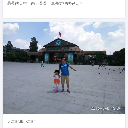
蔚蓝的天空，白云朵朵！真是难得的好天气！
大老肥和小老肥