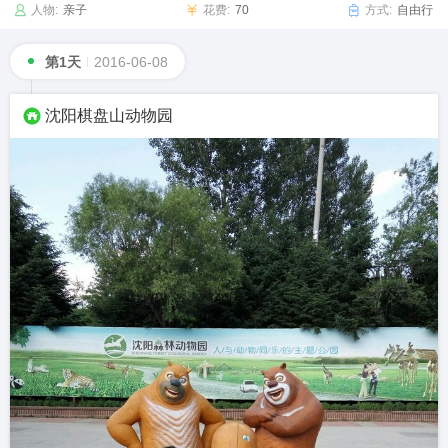
人物:
亲子
花费:
70
方式:
自由行
第1天
2016-06-08
沈阳棋盘山动物园