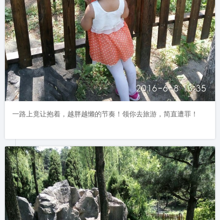
一路上竟让抱着，越胖越懒的节奏！领你去旅游，简直遭罪！