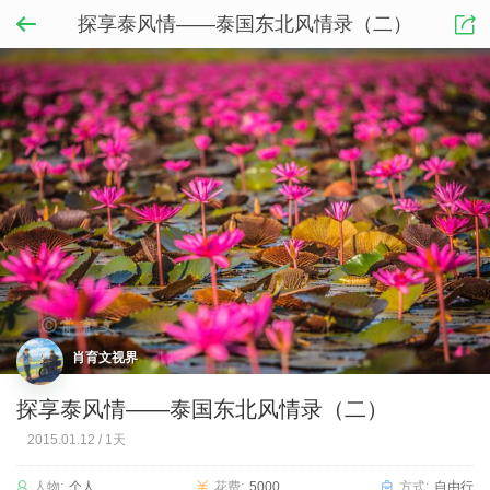
探享泰风情——泰国东北风情录（二）
肖育文视界
探享泰风情——泰国东北风情录（二）
2015.01.12
/
1天
人物:
个人
花费:
5000
方式:
自由行