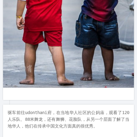
驱车前往udonthani府，在当地华人社区的公妈庙，观看了120
人乐队、88米舞龙，还有舞狮、花脸队，从另一个层面了解了当