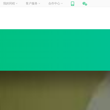
我的同程
客户服务
合作中心
网站联盟
帮助中心
你好，
请登录
合作加盟
在线客服
门票合作
人工申诉
我的订单
我的信息
我的收藏
商旅合作
包团定制
旅游
迪士尼
定制旅行
周边跟团游
国内景点
企业商旅
船票
汽车票
租车
保险
礼品卡