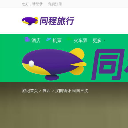
您好，请
登录
免费注册
酒店
机票
火车票
更多
景点
国内酒店
海外酒店
国内机票
国际·港澳机票
同程商旅
境内游
出境游
邮轮
签证
国内航
攻略
签证
游记首页
>
陕西
>
汉阴缅怀:民国三沈
企业商旅
验客
个人主页
汽车·船票
租车
其他