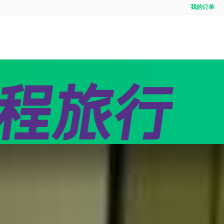
我的订单
全域
境内游首页
出境定制
出境
线
团队定制
邮轮