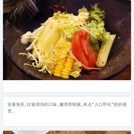
安康鱼肝,比较清淡的口味,嫩滑而细腻,有点“入口即化”的的感