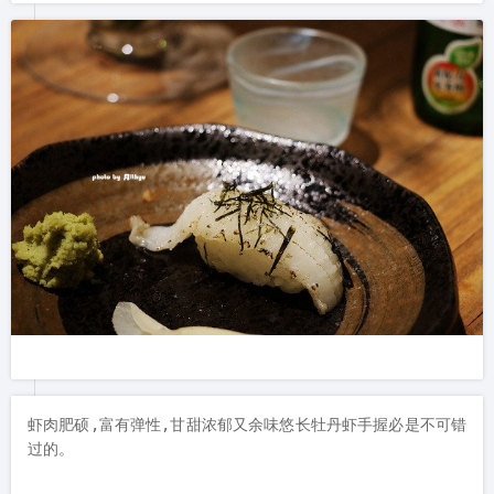
虾肉肥硕,富有弹性,甘甜浓郁又余味悠长牡丹虾手握必是不可错