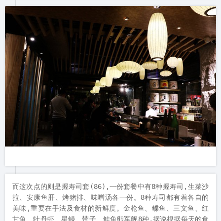
而这次点的则是握寿司套(86),一份套餐中有8种握寿司,生菜沙
拉、安康鱼肝、烤猪排、味噌汤各一份。8种寿司都有着各自的
美味,重要在手法及食材的新鲜度。金枪鱼、鲽鱼、三文鱼、红
甘鱼、牡丹虾、星鳗、带子、鲑鱼卵军舰8种,据说根据每天的食