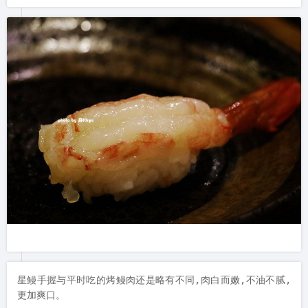
星鳗手握与平时吃的烤鳗肉还是略有不同,肉白而嫩,不油不腻,