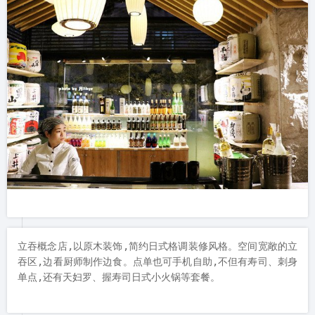
立吞概念店,以原木装饰,简约日式格调装修风格。空间宽敞的立
吞区,边看厨师制作边食。点单也可手机自助,不但有寿司、刺身