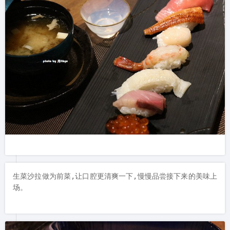
生菜沙拉做为前菜,让口腔更清爽一下,慢慢品尝接下来的美味上