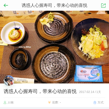
诱惑人心握寿司，带来心动的喜悦
月lthyu
诱惑人心握寿司，带来心动的喜悦
2017.02.14
/
1天
人物:
花费:
-
方式: