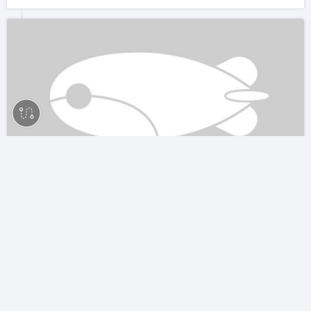
食完其实已饱,但未食天妇罗总有点感觉不对劲,炸虾天妇罗
(18),炸虾、芋头、青椒等都是必备的,外皮酥脆,里面香嫩,不