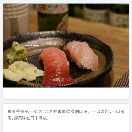
鲽鱼手握第一次吃,非常鲜嫩而软滑的口感。一口寿司,一口清