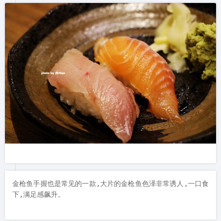
金枪鱼手握也是常见的一款,大片的金枪鱼色泽非常诱人,一口食