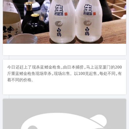
今日还赶上了现杀蓝鳍金枪鱼,由日本捕捞,马上运至厦门的200
斤重蓝鳍金枪鱼现场宰杀,现场出售。以100克起售,每处不同,有