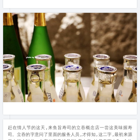
赶在情人节的这天,来鱼旨寿司的立吞概念店一尝这美味握寿
司。立吞的字意问了里面的服务人员,才得知,这二字,最初来源