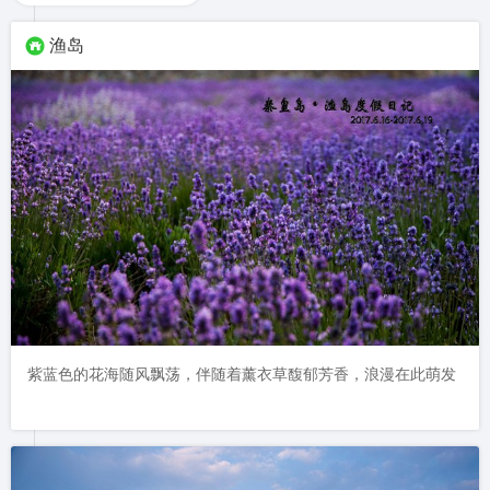
渔岛
紫蓝色的花海随风飘荡，伴随着薰衣草馥郁芳香，浪漫在此萌发