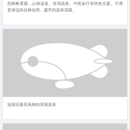
个泡池，内设更衣柜3174个（男宾1431个，女宾1743个），男
女宾浴位各36个。可同时容纳4000人体验，为北方独有的四季观
海温泉。室内温泉为热带雨林式，实现了温泉水造浪，室内有巨
型榕树景观，山林温泉、溶洞温泉、中医诊疗等特色主题。可谓
是海边的丛林仙境，盛开的温泉花园。
温泉区最具风格的溶洞温泉