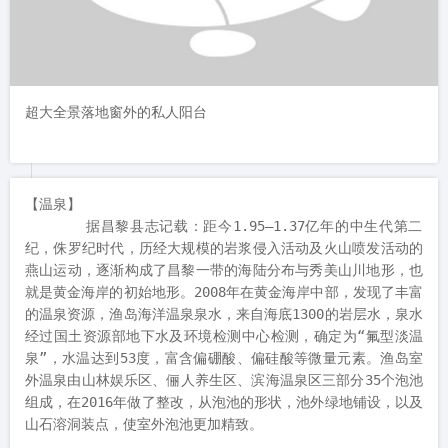
超大全景落地窗外的私人阳台
【温泉】

       据昌黎县志记载：距今1.95—1.37亿年的中生代第二
纪，侏罗纪时代，历经大规模的岩浆侵入活动及火山喷发活动的
燕山运动，逐渐构成了昌黎一带的海陆分布与秀美山川地形，也
就是黄金海岸的初始地形。2008年在黄金海岸中部，发现了丰富
的温泉资源，渔岛海洋温泉泉水，来自海底1300的岩层水，泉水
经过国土资源部地下水及环境检测中心检测，确定为“氟型淡温
泉”，水温达到53度，富含偏硼酸、偏硅酸等微量元素。渔岛室
外温泉由山林娱乐区、俪人养生区、滨海温泉区三部分35个泡池