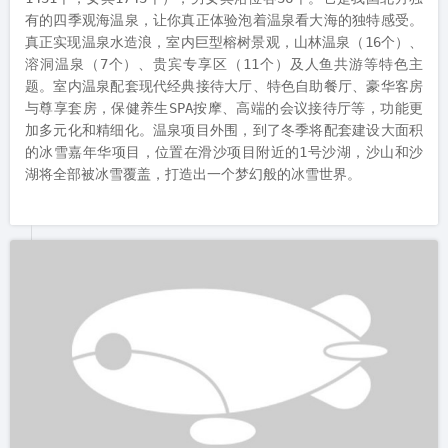
热带雨林式的室内温泉经过渔岛人的精心打造，投资3亿元，建
筑面积近30000平方米，含泡池50个，内设更衣柜3174个（男宾
1431个，女宾1743个），男女宾浴位各36个。它是我国北方独
有的四季观海温泉，让你真正体验泡着温泉看大海的独特感受。
真正实现温泉水造浪，室内巨型榕树景观，山林温泉（16个）、
溶洞温泉（7个）、贵宾专享区（11个）及人鱼共游等特色主
题。室内温泉配套现代经典接待大厅、特色自助餐厅、豪华客房
与尊享套房，保健养生SPA按摩、高端的会议接待厅等，功能更
加多元化和精细化。温泉项目外围，到了冬季将配套建设大面积
的冰雪嘉年华项目，位置在滑沙项目附近的1号沙湖，沙山和沙
湖将全部被冰雪覆盖，打造出一个梦幻般的冰雪世界。