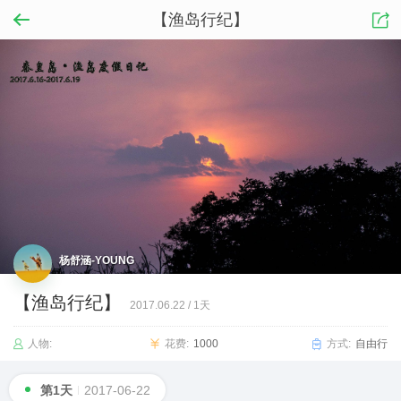
【渔岛行纪】
杨舒涵-YOUNG
【渔岛行纪】
2017.06.22
/
1天
人物:
花费:
1000
方式:
自由行
第1天
2017-06-22