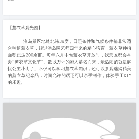
温泉泡的很舒服，晚上睡的很香，期待明天上午的薰衣草庄园之
旅。
【薰衣草观光园】

      渔岛景区地处北纬39度，日照条件和气候条件都非常适
合种植薰衣草，经过渔岛园艺师四年来的精心培育，薰衣草种植
面积已达200余亩。每年六月中旬薰衣草开放时，我景区都会举
办“薰衣草文化节”。数以万计的游人慕名而来，最热闹的就是解
忧公主小街了。不仅可以学习薰衣草知识，还可以参观选购精美
的薰衣草纪念品，时间允许的话还可以亲手制作，体验手工DIY
的乐趣。