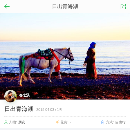
日出青海湖
春之溪
日出青海湖
2015.04.03
/
1天
人物:
朋友
花费:
-
方式:
自由行