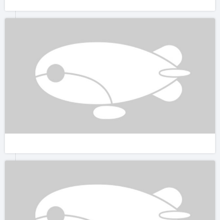
7点41分，太阳终于从湖东岸的山顶上探出头来。