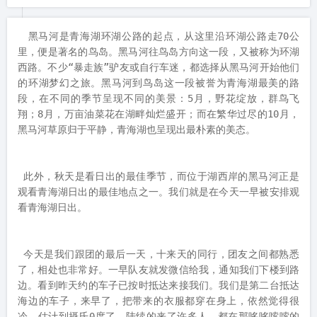
　黑马河是青海湖环湖公路的起点，从这里沿环湖公路走70公
里，便是著名的鸟岛。黑马河往鸟岛方向这一段，又被称为环湖
西路。不少“暴走族”驴友或自行车迷，都选择从黑马河开始他们
的环湖梦幻之旅。黑马河到鸟岛这一段被誉为青海湖最美的路
段，在不同的季节呈现不同的美景：5月，野花绽放，群鸟飞
翔；8月，万亩油菜花在湖畔灿烂盛开；而在繁华过尽的10月，
黑马河草原归于平静，青海湖也呈现出最朴素的美态。

 此外，秋天是看日出的最佳季节，而位于湖西岸的黑马河正是
观看青海湖日出的最佳地点之一。我们就是在今天一早被安排观
看青海湖日出。

 今天是我们跟团的最后一天，十来天的同行，团友之间都熟悉
了，相处也非常好。一早队友就发微信给我，通知我们下楼到路
边。看到昨天约的车子已按时抵达来接我们。我们是第二台抵达
海边的车子，来早了，把带来的衣服都穿在身上，依然觉得很
冷，估计到摄氏0度了。陆续的来了许多人，都在那哆哆嗦嗦的