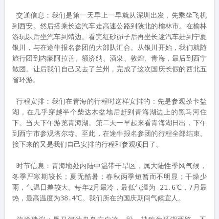
 交通信息：我们是第一天早上一早就从深圳出发，先乘坐飞机
到西安。然后搭乘长途汽车走高速公路到陕北的榆林市。在榆林
游玩以后坐汽车到靖边。看完红砂峁子后再坐长途汽车赶到宁夏
银川，与在途牛报名参团的大部队汇合。从银川开始，我们就随
旅行团到内蒙阿拉善、额济纳、酒泉、敦煌、青海，最后到西宁
散团。让后我们自己又去了兰州，完成了这次国庆长假的西北五
省环游。

 行程安排：我们在青海的行程时这样安排的：先是参观茶卡盐
湖，在几乎穿越半个柴达木盆地后赶到青海湖边上的黑马河住
下。当天下午游览青海湖。第二天一早起来看青海湖日出，下午
到西宁市参观塔尔寺。至此，在途牛报名参团的行程全部结束。
接下来的又是我们自己安排的行程和参观项目了。

 时节信息：青海地处内陆中温带干旱区，属大陆性季风气候，
冬季严寒期较长；夏无酷暑；春秋两季短暂而不明显；干燥少
雨，气温日差较大。每年2月最冷，最低气温为-21.6℃，7月最
热，最高温度为38.4℃。我们所在的国庆期间气候宜人。
