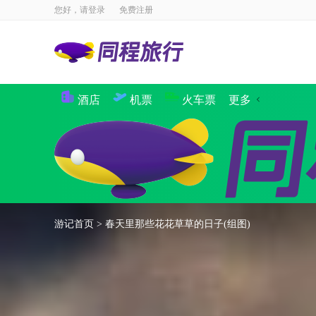
您好，请
登录
免费注册
酒店
机票
火车票
更多
景点
国内酒店
海外酒店
国内机票
国际·港澳机票
同程商旅
境内游
出境游
邮轮
签证
国内航
攻略
签证
游记首页
>
春天里那些花花草草的日子(组图)
企业商旅
验客
个人主页
汽车·船票
租车
其他