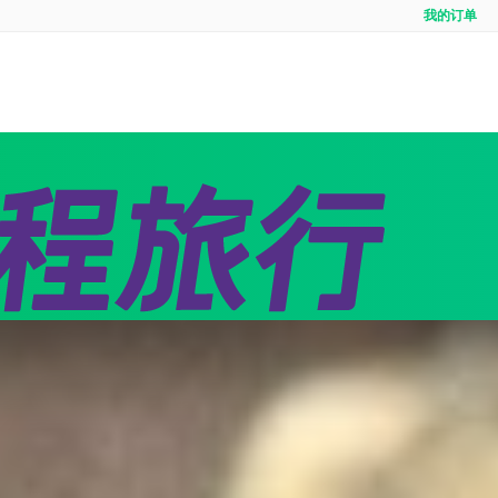
我的订单
全域
境内游首页
出境定制
出境
线
团队定制
邮轮