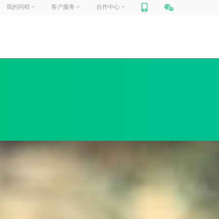
我的同程
客户服务
合作中心
网站联盟
帮助中心
你好，
请登录
合作加盟
在线客服
门票合作
人工申诉
我的订单
我的信息
我的收藏
商旅合作
包团定制
旅游
迪士尼
定制旅行
周边跟团游
国内景点
企业商旅
船票
汽车票
租车
保险
礼品卡