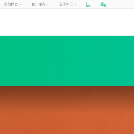
我的同程
客户服务
合作中心
网站联盟
帮助中心
你好，
请登录
合作加盟
在线客服
门票合作
人工申诉
我的订单
我的信息
我的收藏
商旅合作
包团定制
旅游
迪士尼
定制旅行
周边跟团游
国内景点
企业商旅
船票
汽车票
租车
保险
礼品卡