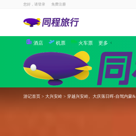
您好，请
登录
免费注册
酒店
机票
火车票
更多
景点
国内酒店
海外酒店
国内机票
国际·港澳机票
同程商旅
境内游
出境游
邮轮
签证
国内航
攻略
签证
游记首页
>
大兴安岭
>
穿越兴安岭。大庆落日晖-自驾内蒙
企业商旅
验客
个人主页
汽车·船票
租车
其他