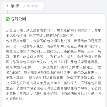
第1天
2015-12-01
包河公园
从黄山下来，到合肥看看老同学。在合肥的同学都约到了，多年
不见童心依旧。吃完了饭，陪着我们逛逛包河。

包河现在免票了，但景区的包公祠和包公墓、青天阁啥的还是要
买门票，不过老年人免票。明嘉靖年间，在包公幼年读书的河心
香花墩上修建了包公祠，正殿端坐八尺高的包公塑像，王朝、马
汉、张龙、赵虎侍立两旁，并置有龙头、虎头、狗头三铡；两边
厢房陈列着包公墓出土文物，包括《家训》及包氏家谱等展品。
祠东六角亭有井一口，传说贪官污吏喝了井水头痛难忍，故
名“廉泉”。包河东南占地3公顷的松柏丛中，是包公及其夫人、
子孙的墓园。 现在这些都是新修新建，还保留了徽派风格。包
公祠里包公和他的马弁都是黄金加身，英气逼人。不过咋包公祠
里还有功德箱？包公现在与时俱进也开始收礼啦？呵呵。包公的
墓要是当年兴建，也是耗资不菲吧。那漆黑的棺椁估计不是当时
的原物件啦。