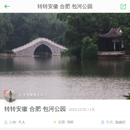
转转安徽 合肥 包河公园
白大爷旅游达人
转转安徽 合肥 包河公园
2015.12.01
/
1天
人物:
个人
花费:
500
方式:
自由行