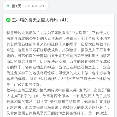
第1天
2013-10-28
王小猫的夏天之巨人有约（41）
特意绕远去北爱尔兰，是为了亲眼看看“巨人堤岸”，它位于贝尔
法斯特西北80公里处的大西洋海岸，是由三万七千余根大小均匀
的玄武岩石柱铺陈开来的绵延数千米的堤岸，它是大自然创作的
奇迹。这些玄武岩石柱形状规则、排列整齐，很像是人工开凿出
来的，可它们真的全部是由五千多万年前的第三纪时期火山喷发
而出的熔岩形成的，历经板块运动和千万年的风化侵蚀才变成如
今的样子，堪称造物主的神迹。当你走在那些石柱之上，一定会
为这鬼斧神工的地质奇观惊叹，即便真的人力来修，也未必会有
这样的规模。或许正因为这样，人们不吝给它附会一个神话故
事，让它更加的传奇。

故事的主角正是爱尔兰民间传说中的巨人芬·麦库尔，这也是“巨
人堤岸”名字的由来，故事有两个版本，一种是说巨人为了挑战
隔海相望的苏格兰对手芬·盖尔修建了这堤岸，他本预计直接修
到对岸去，而盖尔偷偷泅海而来，他被巨人的庞大身躯吓坏了，
又偷偷溜回去并将几乎完工的跨海之路破坏掉了。另一种说法，