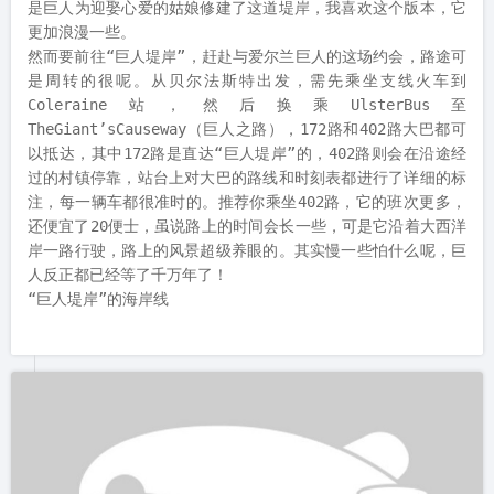
是巨人为迎娶心爱的姑娘修建了这道堤岸，我喜欢这个版本，它
更加浪漫一些。

然而要前往“巨人堤岸”，赶赴与爱尔兰巨人的这场约会，路途可
是周转的很呢。从贝尔法斯特出发，需先乘坐支线火车到
Coleraine站，然后换乘UlsterBus至
TheGiant’sCauseway（巨人之路），172路和402路大巴都可
以抵达，其中172路是直达“巨人堤岸”的，402路则会在沿途经
过的村镇停靠，站台上对大巴的路线和时刻表都进行了详细的标
注，每一辆车都很准时的。推荐你乘坐402路，它的班次更多，
还便宜了20便士，虽说路上的时间会长一些，可是它沿着大西洋
岸一路行驶，路上的风景超级养眼的。其实慢一些怕什么呢，巨
人反正都已经等了千万年了！
