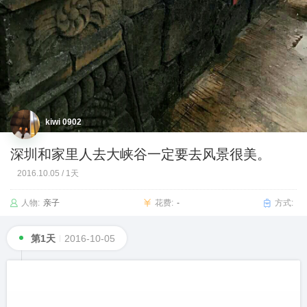
kiwi 0902
深圳和家里人去大峡谷一定要去风景很美。
2016.10.05
/
1天
人物:
亲子
花费:
-
方式:
第1天
2016-10-05