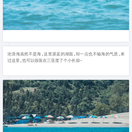
沧浪海虽然不是海,这里湛蓝的湖面,却一点也不输海的气质,来