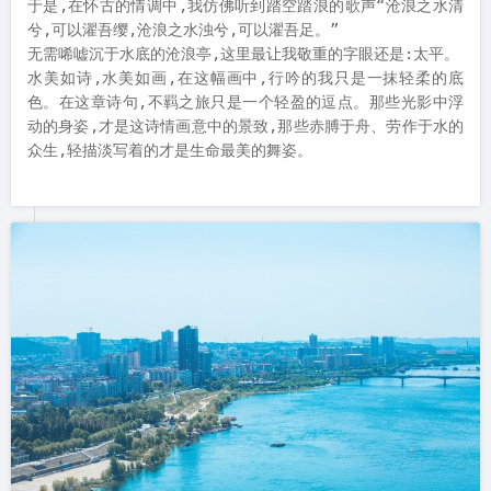
于是,在怀古的情调中,我仿佛听到踏空踏浪的歌声“沧浪之水清
兮,可以濯吾缨,沧浪之水浊兮,可以濯吾足。”

无需唏嘘沉于水底的沧浪亭,这里最让我敬重的字眼还是:太平。

水美如诗,水美如画,在这幅画中,行吟的我只是一抹轻柔的底
色。在这章诗句,不羁之旅只是一个轻盈的逗点。那些光影中浮
动的身姿,才是这诗情画意中的景致,那些赤膊于舟、劳作于水的