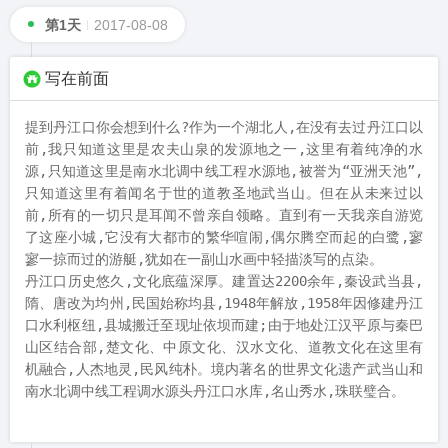
第1天
2017-08-08
写在前面
提到丹江口你会想到什么?作为一个湖北人,在没有去过丹江口以
前,我只知道这里是农夫山泉的发源地之一,这里有着纯净的水
源,只知道这里是南水北调中线工程水源地,被誉为“亚洲天池”,
只知道这里有着闻名于世的道教圣地武当山。但在从未来过以
前,所有的一切只是耳闻不曾亲自领略。直到有一天我亲自游览
了这座小城,它没有大都市的繁华喧闹,偶尔腾空而起的白鹭,寥
寥一掠而过的游艇,犹如在一副山水画中轻描淡写的点染。

丹江口历史悠久,文化底蕴深厚。建置达2200余年,秦设武当县,
隋、唐改为均州,民国始称均县,1948年解放,1958年因修建丹江
口水利枢纽,县城搬迁至现址依坝而建;由于地处江汉平原与秦巴
山区结合部,楚文化、中原文化、汉水文化、道教文化在这里有
机融合,人杰地灵,民风纯朴。境内著名的世界文化遗产武当山和