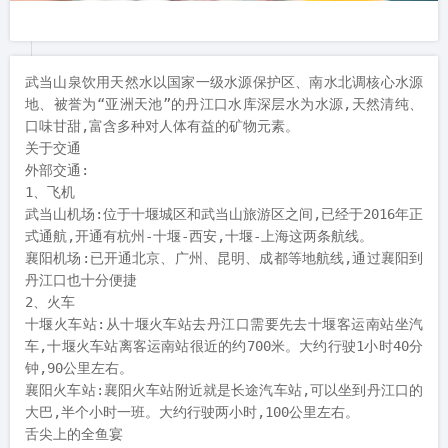
武当山泉饮用天然水以国家一级水源保护区、南水北调核心水源
地、被誉为“亚洲天池”的丹江口水库深层水为水源,天然清纯、
口味甘甜,富含多种对人体有益的矿物元素。

关于交通

外部交通:

1、飞机

武当山机场:位于十堰城区和武当山旅游区之间,已经于2016年正
式通航,开通有杭州-十堰-西安,十堰-上海这两条航线。

襄阳机场:已开通北京、广州、昆明、成都等地航线,通过襄阳到
丹江口也十分便捷

2、火车

十堰火车站:从十堰火车站去丹江口需要先去十堰客运南站坐汽
车,十堰火车站离客运南站很近的约700米。大约行驶1小时40分
钟,90公里左右。

襄阳火车站:襄阳火车站附近就是长途汽车站,可以坐到丹江口的
大巴,半个小时一班。大约行驶两小时,100公里左右。

舌尖上的全鱼宴
