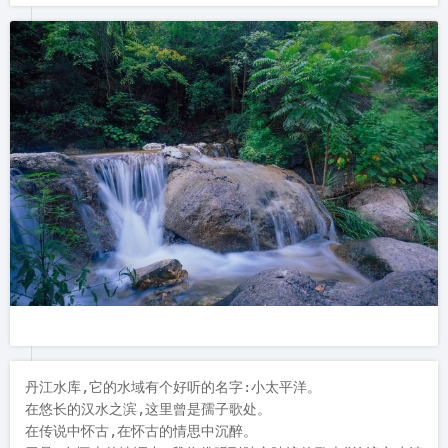
丹江水库,它的水域有个好听的名字:小太平洋。

在悠长的汉水之滨,这里曾是孺子歌处。

在传说中怀古,在怀古的情思中沉醉。
