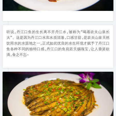
听说,丹江口鱼的生长离不开丹江水,被称为“喝着农夫山泉长
大”。这是因为丹江口水库水质清澈,口感甘甜,是农夫山泉天然
饮用水的水源地之一,正式如此优良的水生环境才赋予了丹江口
鱼各种不同的独特口感,丹江口的鱼宛若天赐瑰宝,让人垂涎欲