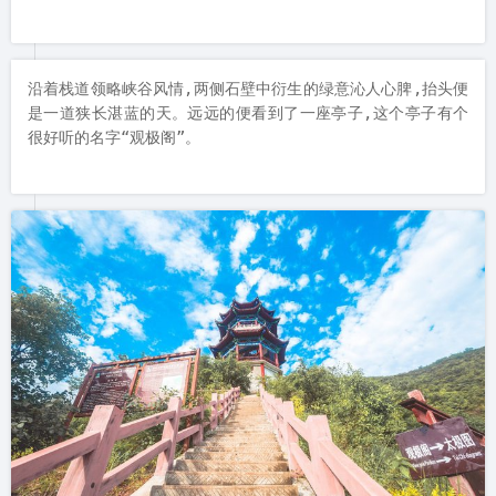
沿着栈道领略峡谷风情,两侧石壁中衍生的绿意沁人心脾,抬头便
是一道狭长湛蓝的天。远远的便看到了一座亭子,这个亭子有个