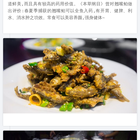
道鲜美,而且具有较高的药用价值。《本草纲目》曾对翘嘴鲌做
出评价:春夏季捕获的翘嘴鲌可以全鱼入药,有开胃、健脾、利