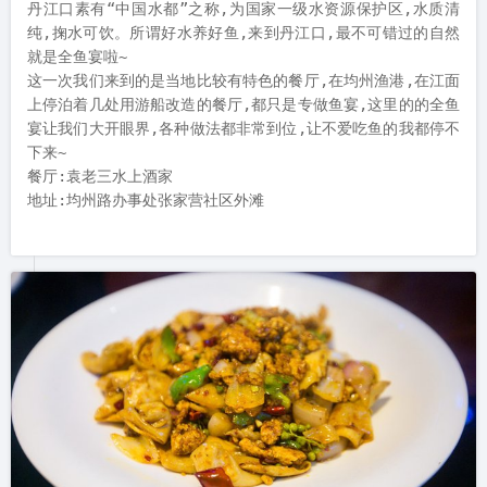
丹江口素有“中国水都”之称,为国家一级水资源保护区,水质清
纯,掬水可饮。所谓好水养好鱼,来到丹江口,最不可错过的自然
就是全鱼宴啦~

这一次我们来到的是当地比较有特色的餐厅,在均州渔港,在江面
上停泊着几处用游船改造的餐厅,都只是专做鱼宴,这里的的全鱼
宴让我们大开眼界,各种做法都非常到位,让不爱吃鱼的我都停不
下来~

餐厅:袁老三水上酒家
