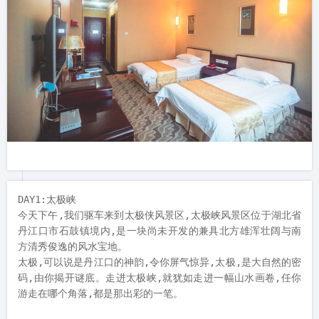
DAY1:太极峡

今天下午,我们驱车来到太极侠风景区,太极峡风景区位于湖北省
丹江口市石鼓镇境内,是一块尚未开发的兼具北方雄浑壮阔与南
方清秀俊逸的风水宝地。

太极,可以说是丹江口的神韵,令你屏气惊异,太极,是大自然的密
码,由你揭开谜底。走进太极峡,就犹如走进一幅山水画卷,任你