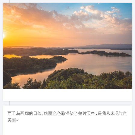
而千岛画廊的日落,绚丽色色彩浸染了整片天空,是我从未见过的