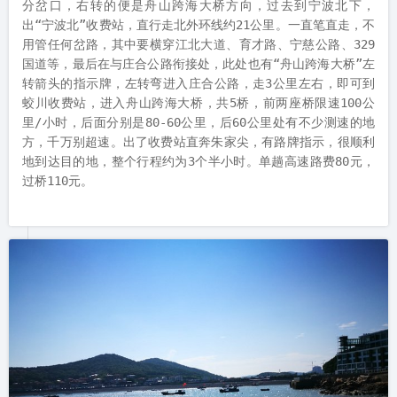
分岔口，右转的便是舟山跨海大桥方向，过去到宁波北下，
出“宁波北”收费站，直行走北外环线约21公里。一直笔直走，不
用管任何岔路，其中要横穿江北大道、育才路、宁慈公路、329
国道等，最后在与庄合公路衔接处，此处也有“舟山跨海大桥”左
转箭头的指示牌，左转弯进入庄合公路，走3公里左右，即可到
蛟川收费站，进入舟山跨海大桥，共5桥，前两座桥限速100公
里/小时，后面分别是80-60公里，后60公里处有不少测速的地
方，千万别超速。出了收费站直奔朱家尖，有路牌指示，很顺利
地到达目的地，整个行程约为3个半小时。单趟高速路费80元，
过桥110元。