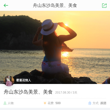
舟山东沙岛美景、美食
罂粟花情人
舟山东沙岛美景、美食
2017.08.30
/
3天
人物:
花费:
500
方式:
跟团