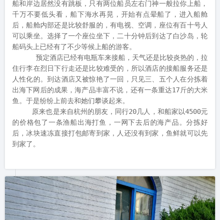
船和岸边居然没有跳板，只有两位船员左右门神一般拉你上船，
千万不要低头看，船下海水再晃，开始有点晕船了，进入船舱
后，船舱内部还是比较舒服的，有电视、空调，座位有百十号人
可以乘坐。选择了一个座位坐下，二十分钟后到达了白沙岛，轮
船码头上已经有了不少等候上船的游客。

      预定酒店已经有电瓶车来接船，天气还是比较炎热的，拉
住行李在烈日下行走还是比较难受的，所以酒店的接船服务还是
人性化的。到达酒店又被惊艳了一回，只见三、五个人在分拣着
出海下网后的成果，海产品丰富不说，还有一条重达17斤的大米
鱼。于是纷纷上前去和她们攀谈起来。

     原来也是来自杭州的朋友，同行20几人，和船家以4500元
的价格包了一条渔船出海打鱼，一网下去后的海产品。分拣好
后，冰块速冻直接打包邮寄到家，人还没有到家，鱼鲜就可以先
到家了。