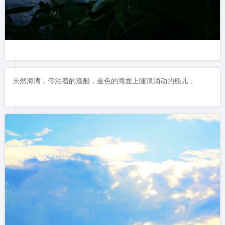
天然海湾，停泊着的渔船，金色的海面上随浪涌动的船儿，