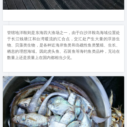
管辖地洋鞍则是东海四大渔场之一，由于白沙洋鞍岛海域位置处
于长江钱塘江和台湾暖流的汇合点，交汇处产生大量的浮游生
物、贝藻类生物，是各种近海岸鱼类和岛礁性鱼类繁殖、生长、
栖息的理想海域。因此虎头鱼、石斑鱼等海钓鱼类品种，无论在
数量上还是质量上在国内都相当少见。