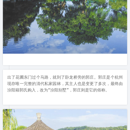
出了花圃东门过个马路，就到了卧龙桥旁的郭庄。郭庄是个杭州
现存唯一完整的清代私家园林，其主人也是变更了多次，最终由
汾阳籍郭氏购入，改为“汾阳别墅”，郭庄则是它的俗称。