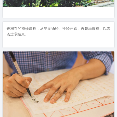
香积寺的禅修课程，从早晨诵经、抄经开始，再是瑜伽禅、以素
斋过堂结束。