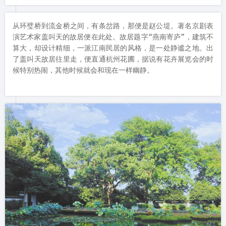
从环璧桥到流金桥之间，有条岔路，那便是赵公堤。著名京剧表
演艺术家盖叫天的故居便在此处。故居题字“燕南寄庐”，建筑不
算大，却设计精细，一派江南民居的风格，是一处静谧之地。出
了盖叫天故居往里走，便直通杭州花圃，据说有花卉展览会的时
候特别热闹，其他时候就会和现在一样幽静。