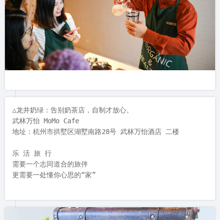
△龙井奶绿：告别奶茶店，自制才放心。

武林万怡 MoMo Cafe

地址：杭州市拱墅区湖墅南路28号 武林万怡酒店 二楼

乐 活 旅 行

需要一个志同道合的旅伴

更需要一处懂你心思的“家”