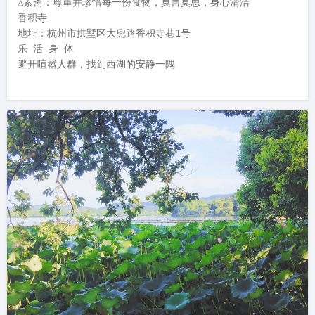
△素斋：尊重并珍惜每一份食物，莫言莫思，身心清洁

香积寺

地址：杭州市拱墅区大兜路香积寺巷1号

乐 活 身 体

避开喧嚣人群，找到西湖的安静一隅