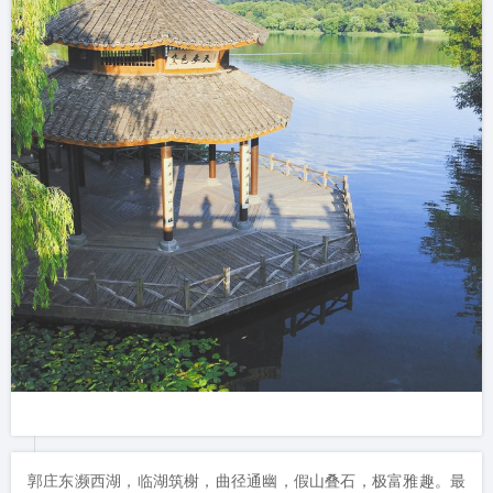
郭庄东濒西湖，临湖筑榭，曲径通幽，假山叠石，极富雅趣。最