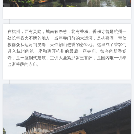
在杭州，西有灵隐，城南有净慈，北有香积。香积寺曾是杭州一
处长年香火不断的地方，当年寺门前的大运河，是杭嘉湖一带信
教群众从运河到灵隐、天竺朝山进香的必经地。这里成了香客们
进入杭州的第一座和离开杭州的最后一座寺庙。如今的新香积
寺，是一座铜式建筑，主供大圣紧那罗王菩萨，是国内唯一供奉
监斋菩萨的寺庙。