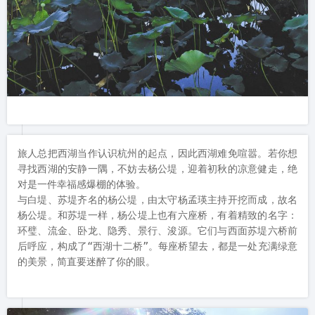
旅人总把西湖当作认识杭州的起点，因此西湖难免喧嚣。若你想
寻找西湖的安静一隅，不妨去杨公堤，迎着初秋的凉意健走，绝
对是一件幸福感爆棚的体验。

与白堤、苏堤齐名的杨公堤，由太守杨孟瑛主持开挖而成，故名
杨公堤。和苏堤一样，杨公堤上也有六座桥，有着精致的名字：
环璧、流金、卧龙、隐秀、景行、浚源。它们与西面苏堤六桥前
后呼应，构成了“西湖十二桥”。每座桥望去，都是一处充满绿意
的美景，简直要迷醉了你的眼。