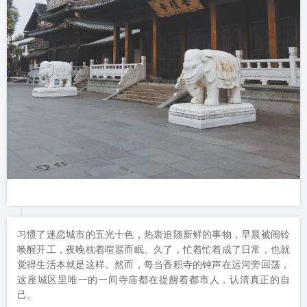
习惯了迷恋城市的五光十色，热衷追随新鲜的事物，早晨被闹铃
唤醒开工，夜晚枕着喧嚣而眠。久了，忙着忙着成了日常，也就
觉得生活本就是这样。然而，每当香积寺的钟声在运河旁回荡，
这座城区里唯一的一间寺庙都在提醒着都市人，认清真正的自
己。