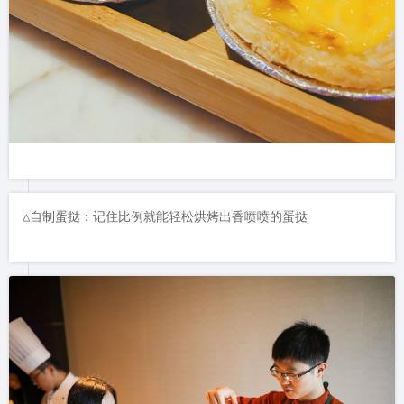
△自制蛋挞：记住比例就能轻松烘烤出香喷喷的蛋挞