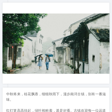
中秋将来，桂花飘香，细细秋雨下，漫步南浔古镇，别有一番滋
味。

红灯笼高高挂起，绿叶相称着，甚是好看。古镇欢迎每一位远道