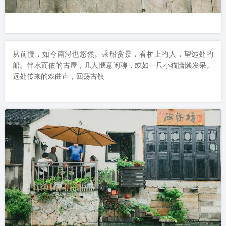
从前慢，如今南浔也悠然。乘船赏景，看桥上的人，望远处的
船。伴水而依的古屋，几人惬意闲聊，或如一只小猫慵懒发呆。
远处传来的戏曲声，回荡古镇