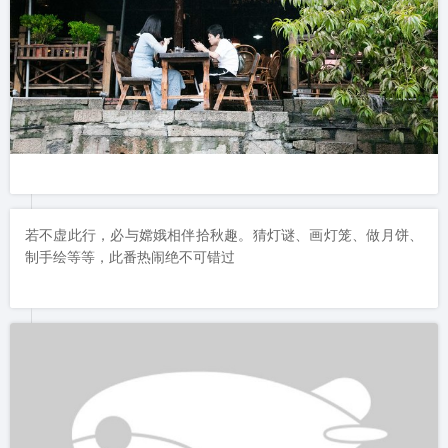
若不虚此行，必与嫦娥相伴拾秋趣。猜灯谜、画灯笼、做月饼、
制手绘等等，此番热闹绝不可错过