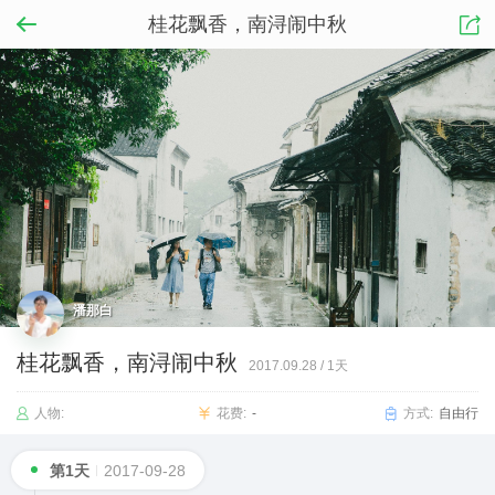
桂花飘香，南浔闹中秋
潘那白
桂花飘香，南浔闹中秋
2017.09.28
/
1天
人物:
花费:
-
方式:
自由行
第1天
2017-09-28