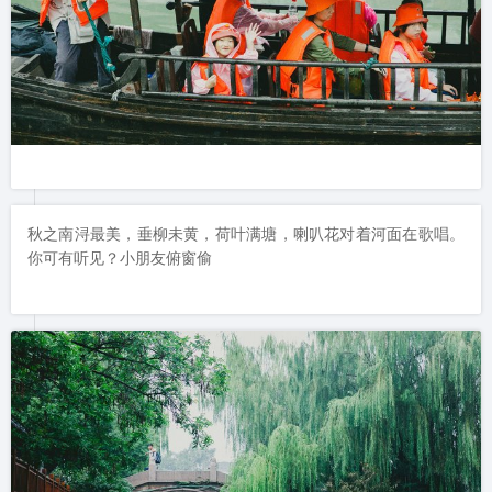
秋之南浔最美，垂柳未黄，荷叶满塘，喇叭花对着河面在歌唱。
你可有听见？小朋友俯窗偷