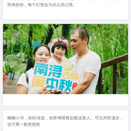
而来的你，每个灯笼会为你点亮心情。
幽幽小河，轻轻绿波，老师傅摇橹划船送新人。可沿岸而漫步，
也可乘一船悠悠然