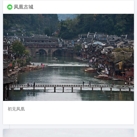
凤凰古城
初见凤凰