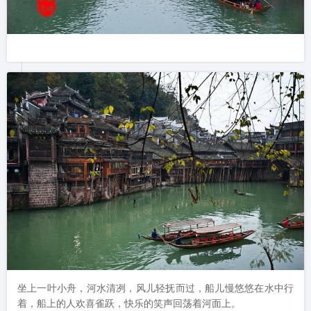
坐上一叶小舟，河水清冽，风儿轻抚而过，船儿慢悠悠在水中行
着，船上的人欢喜雀跃，快乐的笑声回荡着河面上。