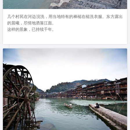
几个村民在河边浣洗，用当地特有的棒槌在槌洗衣服。东方露出
的晨曦，尽情地洒落江面。

这样的景象，已持续千年。