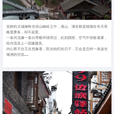
安静的古城掩映在崇山峻岭之中，满山、满谷都是植物在冬天里
略显萧条，却不寂寞。

一条河流像一条白带般环绕而过，此刻阴雨，空气中弥散着雾，
给河流添上一层朦胧美。

内心禁不住又在想象着，阳光灿烂的日子，它会是怎样一条波光
潋滟的河流……