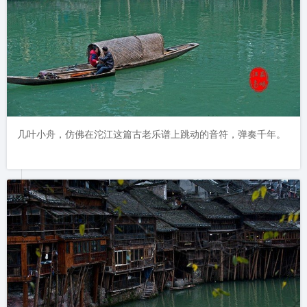
几叶小舟，仿佛在沱江这篇古老乐谱上跳动的音符，弹奏千年。