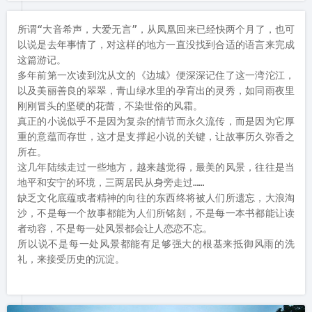
所谓“大音希声，大爱无言”，从凤凰回来已经快两个月了，也可
以说是去年事情了，对这样的地方一直没找到合适的语言来完成
这篇游记。

多年前第一次读到沈从文的《边城》便深深记住了这一湾沱江，
以及美丽善良的翠翠，青山绿水里的孕育出的灵秀，如同雨夜里
刚刚冒头的坚硬的花蕾，不染世俗的风霜。

真正的小说似乎不是因为复杂的情节而永久流传，而是因为它厚
重的意蕴而存世，这才是支撑起小说的关键，让故事历久弥香之
所在。

这几年陆续走过一些地方，越来越觉得，最美的风景，往往是当
地平和安宁的环境，三两居民从身旁走过……

缺乏文化底蕴或者精神的向往的东西终将被人们所遗忘，大浪淘
沙，不是每一个故事都能为人们所铭刻，不是每一本书都能让读
者动容，不是每一处风景都会让人恋恋不忘。

所以说不是每一处风景都能有足够强大的根基来抵御风雨的洗
礼，来接受历史的沉淀。