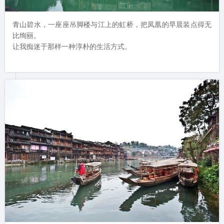
青山碧水，一座座吊脚楼与江上的虹桥，把凤凰的早晨装点得无
比绚丽。

让我痴迷于那样一种淳朴的生活方式。