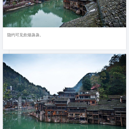
隐约可见炊烟袅袅。