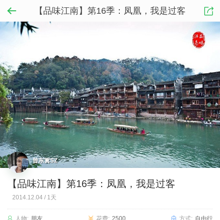
【品味江南】第16季：凤凰，我是过客
曾东篱SZ
【品味江南】第16季：凤凰，我是过客
2014.12.04
/
1天
人物:
朋友
花费:
2500
方式:
自由行