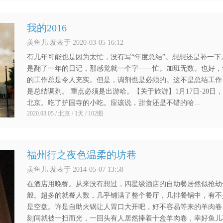
我的2016
美鱼儿 发表于 2020-03-05 16:12
有几年可能也是因为太忙，没有写“年度总结”。想想还是补一下
是翻了一年的日记，那感觉就一个字——忙。加班无数。也好，
的工作总是令人充实。但是，调剂也是必须的。这不是总结工作
是总结调剂。 重点必须是出游哈。【关于旅游】1月17日-20日
北京。吃了护国寺的小吃。应该说，甜食还是不错的哈...
2020.03.05 / 北京 / 1天 / 102图
福州行之夜色温柔的坊巷
美鱼儿 发表于 2014-05-07 13:58
在酒店用晚餐。从来没有想过，四星级酒店的自助餐居然似抢劫
般。超多的就餐人数，几乎铺满了整个餐厅，几排餐锅中，有不
是空盘。许是自助火锅让人胃口大开吧，好不容易等来的羊肉卷
刻间就被一扫而光，一回头有人居然捧着十盒羊肉卷，幸好鱼儿