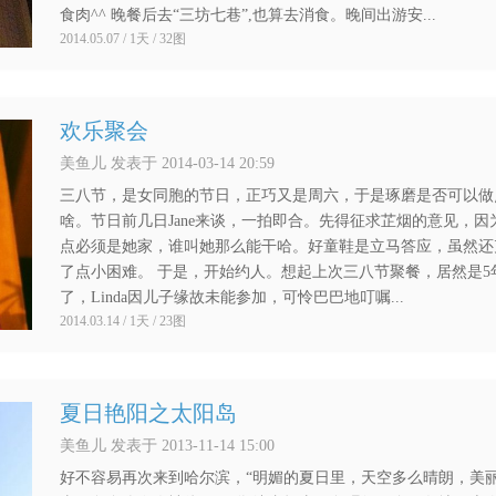
食肉^^ 晚餐后去“三坊七巷”,也算去消食。晚间出游安...
2014.05.07 / 1天 / 32图
欢乐聚会
美鱼儿 发表于 2014-03-14 20:59
三八节，是女同胞的节日，正巧又是周六，于是琢磨是否可以做
啥。节日前几日Jane来谈，一拍即合。先得征求芷烟的意见，因
点必须是她家，谁叫她那么能干哈。好童鞋是立马答应，虽然还
了点小困难。 于是，开始约人。想起上次三八节聚餐，居然是5
了，Linda因儿子缘故未能参加，可怜巴巴地叮嘱...
2014.03.14 / 1天 / 23图
夏日艳阳之太阳岛
美鱼儿 发表于 2013-11-14 15:00
好不容易再次来到哈尔滨，“明媚的夏日里，天空多么晴朗，美