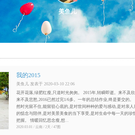
美鱼儿
我的2015
美鱼儿 发表于 2020-03-10 22:06
花开花落,绿肥红瘦,只道时光匆匆。 2015年,转瞬即逝。来不及欣
来不及悲愁,2016已然过完1/6多。一年的总结作业,终是要交的。
然时光留不住,能留驻心底的,是对世间种种的爱与感动,是对亲人
的惦念与陪伴,是对美景美食的当下享受,是对生命中每一天的珍
把握。 情暖回忆思念瘦,想...
2020.03.01 / 云南 / 2天 / 47图