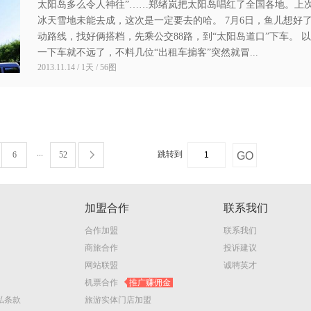
太阳岛多么令人神往”……郑绪岚把太阳岛唱红了全国各地。上
冰天雪地未能去成，这次是一定要去的哈。 7月6日，鱼儿想好
动路线，找好俩搭档，先乘公交88路，到“太阳岛道口”下车。 
一下车就不远了，不料几位“出租车掮客”突然就冒...
2013.11.14 / 1天 / 56图
...
跳转到
6
52
加盟合作
联系我们
合作加盟
联系我们
商旅合作
投诉建议
网站联盟
诚聘英才
机票合作
推广赚佣金
私条款
旅游实体门店加盟