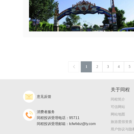
1
2
3
4
5
关于同程
意见反馈
同程简介
可信网站
消费者服务
网站地图
同程投诉受理电话：95711
旅游度假资质
同程投诉受理邮箱：tcfwfxbz@ly.com
用户协议与隐