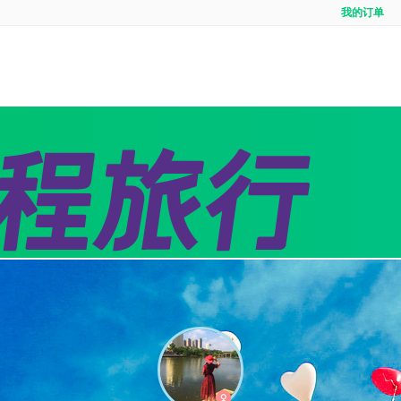
我的订单
全域
境内游首页
出境定制
出境
线
团队定制
邮轮