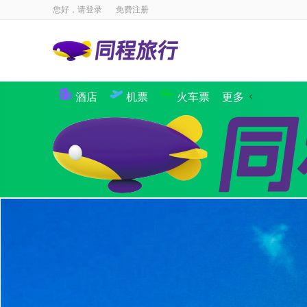
您好，请
登录
免费注册
酒店
机票
火车票
更多
景点
国内酒店
海外酒店
国内机票
国际·港澳机票
同程商旅
境内游
出境游
邮轮
签证
国内航
攻略
签证
企业商旅
验客
个人主页
汽车·船票
租车
其他