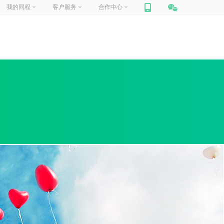
我的同程
客户服务
合作中心
网站联盟
帮助中心
你好，
请登录
合作加盟
在线客服
门票合作
人工申诉
我的订单
我的信息
我的收藏
商旅合作
包团定制
旅游
迪士尼
定制旅行
周边跟团游
国内景点
企业商旅
船票
汽车票
租车
保险
礼品卡