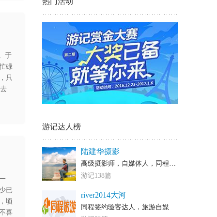
热门活动
。于
忙碌
，只
，去
游记达人榜
陆建华摄影
高级摄影师，自媒体人，同程等各大网站的认证旅行家
游记138篇
一
少已
river2014大河
，顷
同程签约验客达人，旅游自媒体作者，各大网站签约旅行达人
不喜