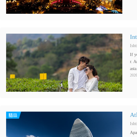
In
Ish
If 
r. A
asta
2020
At
Ish
Apar