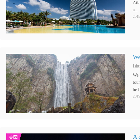
Atla
a...
2019
We
Ish
We 
tour
he l
2019
A 