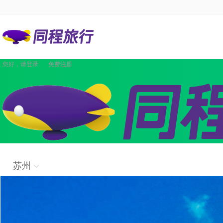
您好，请
登录
免费注册
景点
国内酒店
海外酒店
国内机票
国际·港澳机票
同程商旅
境内游
出境游
邮轮
签证
国内航线
团队
攻略
签证
企业商旅
苏州
验客
个人主页
汽车·船票
租车
其他