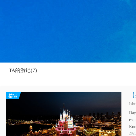
TA的游记(7)
【
Ish
Day
esq
Kno
2023