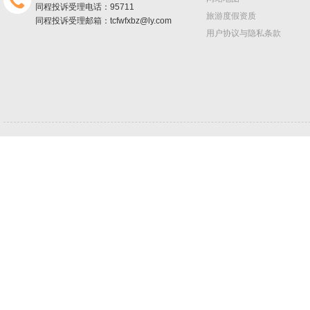
同程投诉受理电话：95711
旅游度假资质
同程投诉受理邮箱：tcfwfxbz@ly.com
用户协议与隐私条款