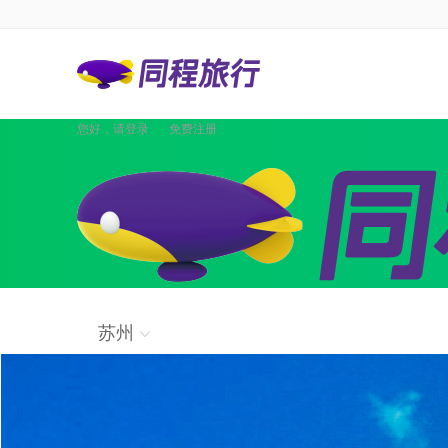
您好，请
登录
免费注册
景点
国内酒店
海外酒店
国内机票
国际·港澳机票
同程商旅
境内游
出境游
邮轮
签证
国内航
攻略
签证
企业商旅
苏州
验客
个人主页
汽车·船票
租车
其他