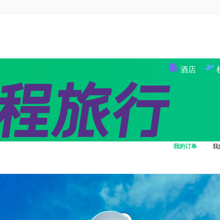
酒店
全域
境内游首页
出境定制
出境
线
团队定制
邮轮
我的订单
我
我
我