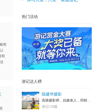
热门活动
葡萄
间让
葡萄
说这
游记达人榜
去
陆建华摄影
高级摄影师，自媒体人，同程等各大网站的认证旅行家
游记138篇
奈良