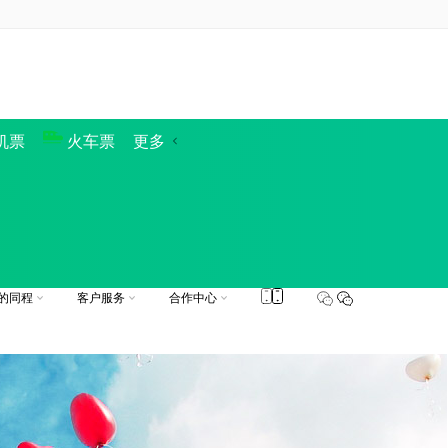
机票
火车票
更多
旅游
迪士尼
定制旅行
周边跟团游
国内景点
的同程
客户服务
合作中心
一键下单、行程动态
还有专属特权卡
下载同程APP
手机预定更优惠
合作加盟
帮助中心
你好，
请登录
门票合作
在线客服
企业商旅
船票
汽车票
商旅合作
人工申诉
的订单
我的信息
租车
的收藏
包团定制
保险
礼品卡