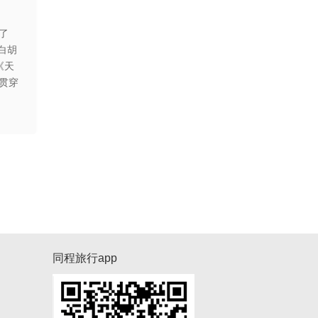
了
白胡
《天
声贯穿
同程旅行app