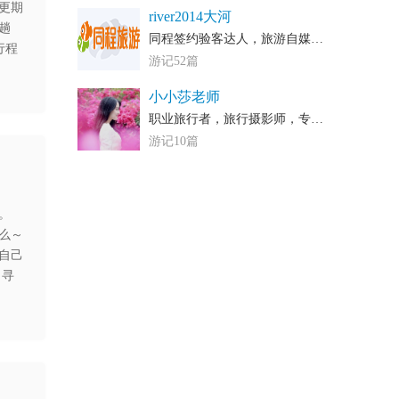
更期
river2014大河
趟
同程签约验客达人，旅游自媒体作者，各大网站签约旅行达人
行程
游记52篇
小小莎老师
职业旅行者，旅行摄影师，专栏作者，精品酒店控，热爱生活的妹子
游记10篇
。
么～
自己
，寻