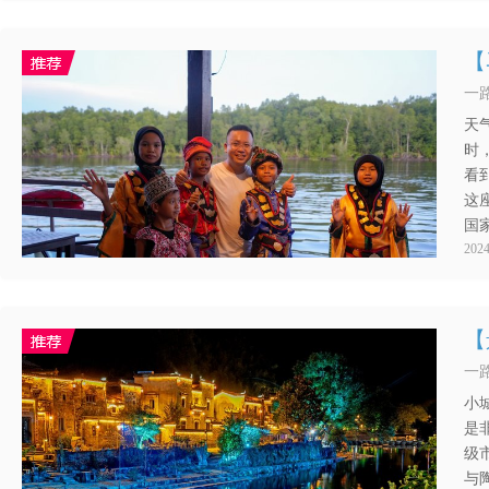
【
一路
天
时
看
这
国
2024
【
一路
小
是
级
与