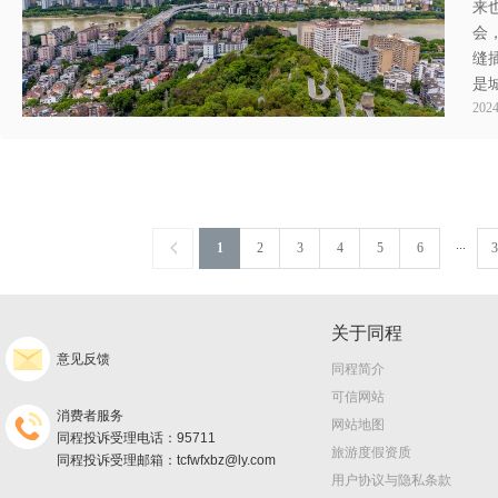
来
会
缝
是
2024
...
1
2
3
4
5
6
3
关于同程
意见反馈
同程简介
可信网站
消费者服务
网站地图
同程投诉受理电话：95711
旅游度假资质
同程投诉受理邮箱：tcfwfxbz@ly.com
用户协议与隐私条款