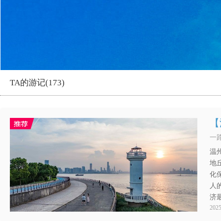
TA的游记(173)
【
一路
温
地
化
人
济
2025