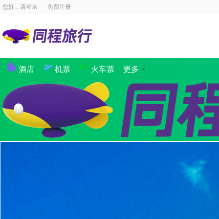
您好，请
登录
免费注册
酒店
机票
火车票
更多
景点
国内酒店
海外酒店
国内机票
国际·港澳机票
同程商旅
境内游
出境游
邮轮
签证
国内航线
团队
攻略
签证
企业商旅
验客
个人主页
汽车·船票
租车
其他