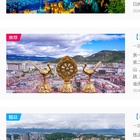
日
202
【
一路
第
第
山
跳
迪
202
【
一路
抵