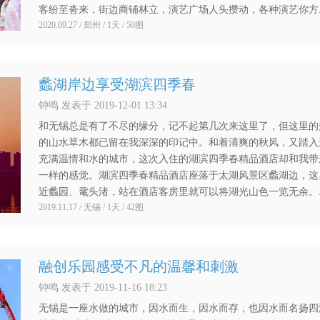
客纷至沓来，街边商铺林立，演艺广场人头攒动，各种演艺你方..
2020.09.27 / 郑州 / 1天 / 50图
蠡湖岸边享受湖滨四季春
钟鸣 发表于 2019-12-01 13:34
和无锡总是有了不尽的缘分，记不起第几次来这里了，但这里的
的山水草木都已留在我深深的印记中。和着清爽的秋风，又踏入
充满温情和水的城市，这次入住的湖滨四季春精品酒店却和我带
一样的感觉。湖滨四季春精品酒店座落于太湖风景区蠡湖边，这
近蠡园、鼋头渚，站在酒店客房里就可以将湖光山色一览无余。..
2019.11.17 / 无锡 / 1天 / 42图
融创乐园感受不凡的温馨和刺激
钟鸣 发表于 2019-11-16 18:23
无锡是一座水做的城市，因水而生，因水而存，也因水而名扬四