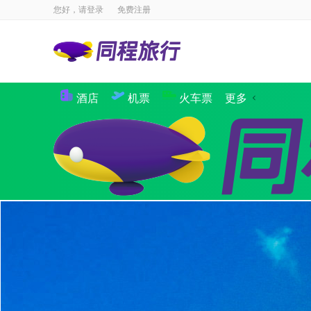
您好，请
登录
免费注册
酒店
机票
火车票
更多
景点
国内酒店
海外酒店
国内机票
国际·港澳机票
同程商旅
境内游
出境游
邮轮
签证
国内航
攻略
签证
企业商旅
验客
个人主页
汽车·船票
租车
其他