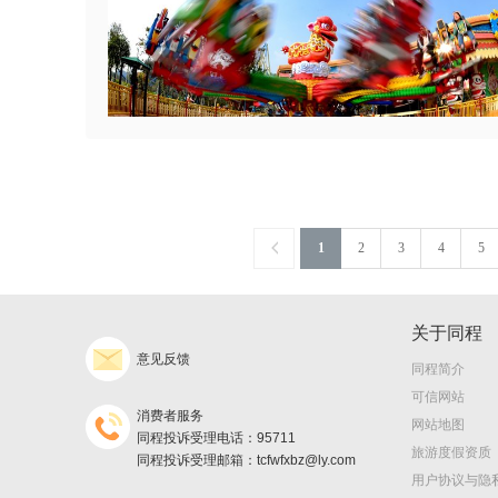
1
2
3
4
5
关于同程
意见反馈
同程简介
可信网站
消费者服务
网站地图
同程投诉受理电话：95711
旅游度假资质
同程投诉受理邮箱：tcfwfxbz@ly.com
用户协议与隐