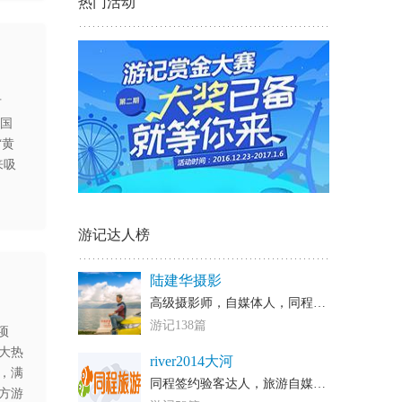
热门活动
古
在国
“黄
来吸
游记达人榜
陆建华摄影
高级摄影师，自媒体人，同程等各大网站的认证旅行家
游记138篇
项
大热
river2014大河
，满
同程签约验客达人，旅游自媒体作者，各大网站签约旅行达人
方游