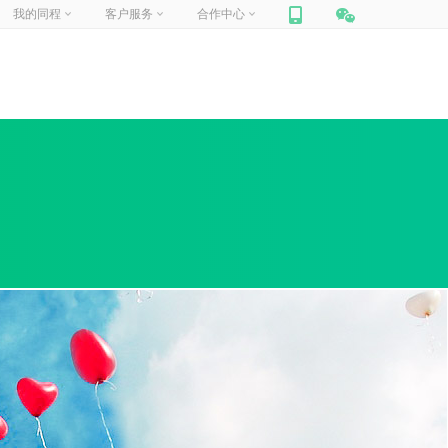
我的同程
客户服务
合作中心
网站联盟
帮助中心
你好，
请登录
合作加盟
在线客服
门票合作
人工申诉
我的订单
我的信息
我的收藏
商旅合作
包团定制
旅游
迪士尼
定制旅行
周边跟团游
国内景点
企业商旅
船票
汽车票
租车
保险
礼品卡