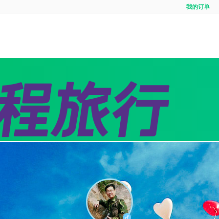
我的订单
全域
境内游首页
出境定制
出境
线
团队定制
邮轮