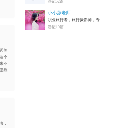
游记52篇
.
小小莎老师
职业旅行者，旅行摄影师，专栏作者，精品酒店控，热爱生活的妹子
游记10篇
秀美
这个
来不
里靠
.
海，