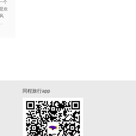
一个
是欢
风
.
同程旅行app