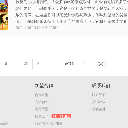
被誉为“太湖明珠”。除众多的旅游景点以外，而今的无锡又多了
绝佳之处——融创乐园，这是一个神奇的世界，是梦幻的天堂，
乐的海洋。在这里你可以感受到惊险与刺激，体味到温馨的吴越
情。无锡融创乐园位于太湖之滨的雪浪山下，它将江南传统文化..
2019.11.16 / 无锡 / 1天 / 58图
...
跳转到
6
35
加盟合作
联系我们
合作加盟
联系我们
商旅合作
投诉建议
网站联盟
诚聘英才
机票合作
推广赚佣金
私条款
旅游实体门店加盟