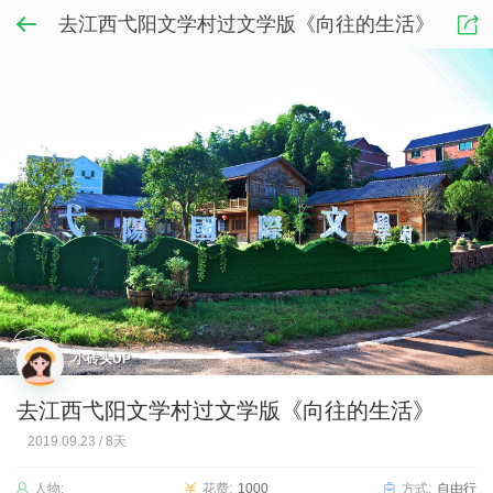
去江西弋阳文学村过文学版《向往的生活》
小砖头UP
去江西弋阳文学村过文学版《向往的生活》
2019.09.23
/
8天
人物:
花费:
1000
方式:
自由行