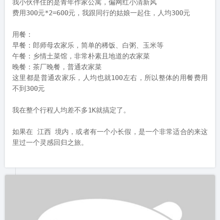
行程规划：

Day1（晚）住 弋阳 文学村

Day2 爬龟峰山+品 上饶 茶

Day3 返程

交通：

景德镇 —— 上饶 高铁：50.5元

弋阳 —— 宜兴 （回家） 高铁：245.5元

路线中跟小伙伴移动交通拼车费用200元

整体交通费500元

住宿：

我们预定是龟峰山脚下 弋阳 文学村的民宿

我住的是文学村村长家叫中青社文学馆，偏古朴风

我小伙伴住的是青年作家公寓，偏网红小清新风

费用300元*2=600元，我跟同行的姑娘一起住，人均300元

用餐：

早餐：郎师母农家乐，简单的稀饭、白粥、玉米等
