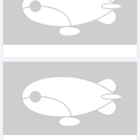
午餐：乡情土菜馆，非常朴素且地道的农家菜

晚餐：茶厂晚餐，普通农家菜

这里都是普通农家乐，人均也就100左右，所以整体的用餐费用
不到300元

我在整个行程人均差不多1K就搞定了。

如果在 江西 境内，或者有一个小长假，是一个非常适合的来这
里过一个灵感回归之旅。