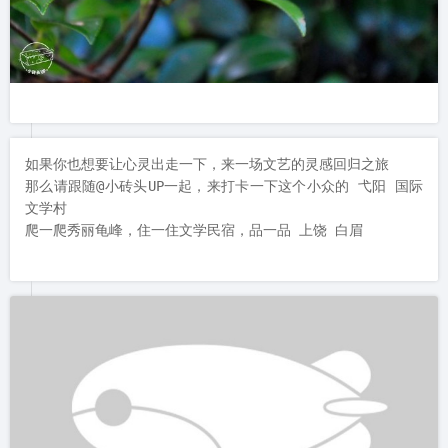
如果你也想要让心灵出走一下，来一场文艺的灵感回归之旅

那么请跟随@小砖头UP一起，来打卡一下这个小众的 弋阳 国际
文学村

爬一爬秀丽龟峰，住一住文学民宿，品一品 上饶 白眉