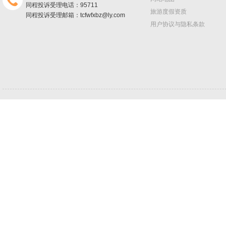
同程投诉受理电话：95711
旅游度假资质
同程投诉受理邮箱：tcfwfxbz@ly.com
用户协议与隐私条款