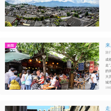
来
旅行
成
走
的
大
城
1900
走