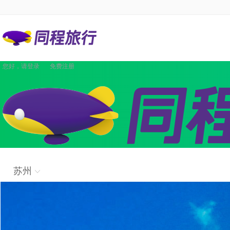
您好，请
登录
免费注册
景点
国内酒店
海外酒店
国内机票
国际·港澳机票
同程商旅
境内游
出境游
邮轮
签证
国内航线
团队
攻略
签证
企业商旅
苏州
验客
个人主页
汽车·船票
租车
其他